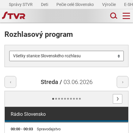
Správy STVR
Deti
Pečie celé Slovensko
Výročie
E-S
Rozhlasový program
Streda /
03.06.2026
‹
›
›
Rádio Slovensko
00:00 - 00:03
Spravodajstvo