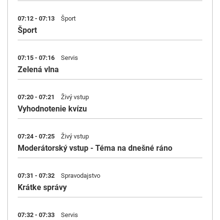
07:12 - 07:13
Šport
Šport
07:15 - 07:16
Servis
Zelená vlna
07:20 - 07:21
Živý vstup
Vyhodnotenie kvízu
07:24 - 07:25
Živý vstup
Moderátorský vstup - Téma na dnešné ráno
07:31 - 07:32
Spravodajstvo
Krátke správy
07:32 - 07:33
Servis