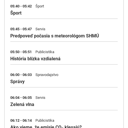
05:40 - 05:42
Šport
Šport
05:45 - 05:47
Servis
Predpoveď počasia s meteorológom SHMÚ
05:50 - 05:51
Publicistika
História blízka vzdialená
06:00 - 06:03
Spravodajstvo
Správy
06:04 - 06:05
Servis
Zelená vlna
06:12 - 06:14
Publicistika
Ako vieme, že emisie CO₂ klesajú?