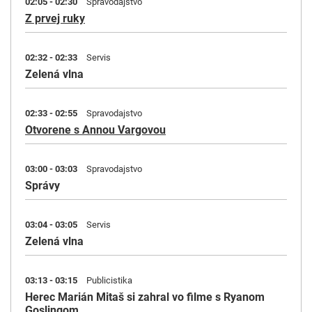
02:05 - 02:30
Spravodajstvo
Z prvej ruky
02:32 - 02:33
Servis
Zelená vlna
02:33 - 02:55
Spravodajstvo
Otvorene s Annou Vargovou
03:00 - 03:03
Spravodajstvo
Správy
03:04 - 03:05
Servis
Zelená vlna
03:13 - 03:15
Publicistika
Herec Marián Mitaš si zahral vo filme s Ryanom
Goslingom