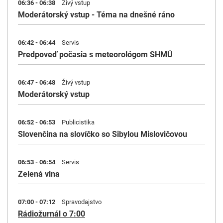
06:36 - 06:38
Živý vstup
Moderátorský vstup - Téma na dnešné ráno
06:42 - 06:44
Servis
Predpoveď počasia s meteorológom SHMÚ
06:47 - 06:48
Živý vstup
Moderátorský vstup
06:52 - 06:53
Publicistika
Slovenčina na slovíčko so Sibylou Mislovičovou
06:53 - 06:54
Servis
Zelená vlna
07:00 - 07:12
Spravodajstvo
Rádiožurnál o 7:00