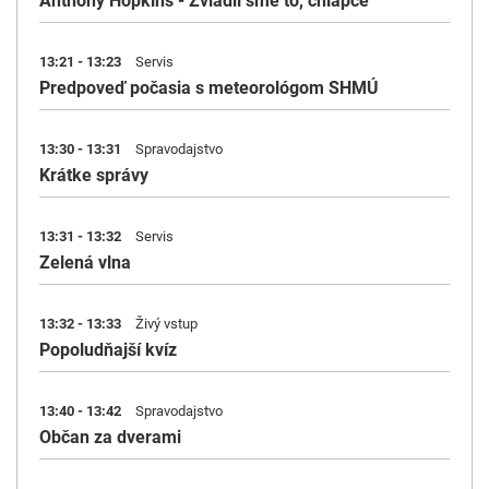
Anthony Hopkins - Zvládli sme to, chlapče
13:21 - 13:23
Servis
Predpoveď počasia s meteorológom SHMÚ
13:30 - 13:31
Spravodajstvo
Krátke správy
13:31 - 13:32
Servis
Zelená vlna
13:32 - 13:33
Živý vstup
Popoludňajší kvíz
13:40 - 13:42
Spravodajstvo
Občan za dverami