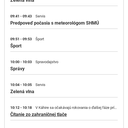
Zelená vlna
09:41 - 09:43
Servis
Predpoveď počasia s meteorológom SHMÚ
09:51 - 09:53
Šport
Šport
10:00 - 10:03
Spravodajstvo
Správy
10:04 - 10:05
Servis
Zelená vlna
10:12 - 10:18
V Káhire sa očakávajú rokovania o ďalšej fáze prímeria v Pásme Gazy. | Státisíce pracovných miest v EÚ sú ohrozené!
Čítanie zo zahraničnej tlače