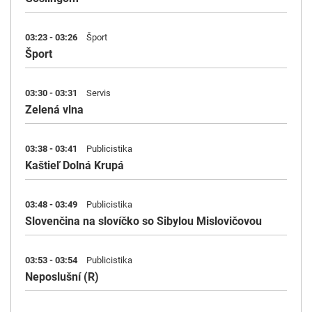
03:23 - 03:26
Šport
Šport
03:30 - 03:31
Servis
Zelená vlna
03:38 - 03:41
Publicistika
Kaštieľ Dolná Krupá
03:48 - 03:49
Publicistika
Slovenčina na slovíčko so Sibylou Mislovičovou
03:53 - 03:54
Publicistika
Neposlušní (R)