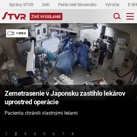
Správy STVR
Deti
Pečie celé Slovensko
Výročie
E-S
ŽIVÉ VYSIELANIE
Zemetrasenie v Japonsku zastihlo lekárov
uprostred operácie
Pacienta chránili vlastnými telami
1
2
3
4
5
6
7
8