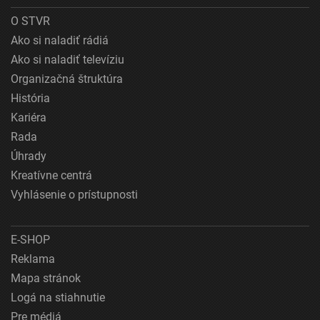
O STVR
Ako si naladiť rádiá
Ako si naladiť televíziu
Organizačná štruktúra
História
Kariéra
Rada
Úhrady
Kreatívne centrá
Vyhlásenie o prístupnosti
E-SHOP
Reklama
Mapa stránok
Logá na stiahnutie
Pre médiá