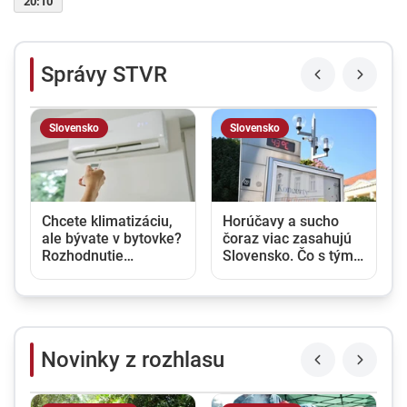
20:10
Správy STVR
Slovensko
Slovensko
a
Chcete klimatizáciu,
Horúčavy a sucho
ale bývate v bytovke?
čoraz viac zasahujú
Rozhodnutie
Slovensko. Čo s tým
vlastníka nestačí,
urobí vláda a ako
potrebný je aj súhlas
chce krajinu pripraviť
susedov
na extrémy?
Novinky z rozhlasu