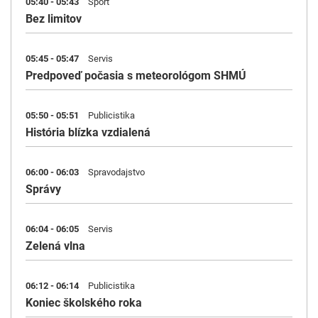
05:40 - 05:43
Šport
Bez limitov
05:45 - 05:47
Servis
Predpoveď počasia s meteorológom SHMÚ
05:50 - 05:51
Publicistika
História blízka vzdialená
06:00 - 06:03
Spravodajstvo
Správy
06:04 - 06:05
Servis
Zelená vlna
06:12 - 06:14
Publicistika
Koniec školského roka