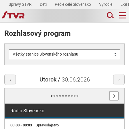
Správy STVR
Deti
Pečie celé Slovensko
Výročie
E-S
Rozhlasový program
Utorok /
30.06.2026
‹
›
›
Rádio Slovensko
00:00 - 00:03
Spravodajstvo