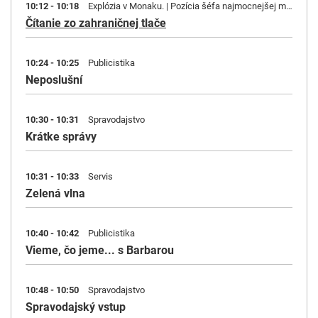
10:12 - 10:18
Explózia v Monaku. | Pozícia šéfa najmocnejšej maďarskej spoločnosti MOL Hernádiho je neistá.
Čítanie zo zahraničnej tlače
10:24 - 10:25
Publicistika
Neposlušní
10:30 - 10:31
Spravodajstvo
Krátke správy
10:31 - 10:33
Servis
Zelená vlna
10:40 - 10:42
Publicistika
Vieme, čo jeme... s Barbarou
10:48 - 10:50
Spravodajstvo
Spravodajský vstup