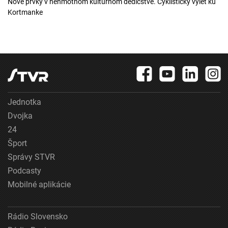
Nové prvky v nehmotnom kultúrnom dedičstve. Cyklistický výlet ku
Kortmanke
Jednotka
Dvojka
24
Šport
Správy STVR
Podcasty
Mobilné aplikácie
Rádio Slovensko