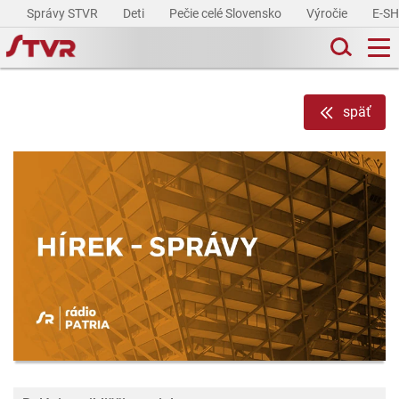
Správy STVR
Deti
Pečie celé Slovensko
Výročie
E-S
späť