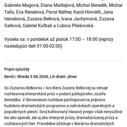
Gabriela Magová, Diana Mašlejová, Michal Benedik, Michal
Tallo, Eva Reiselová, Pavol Náther, Karol Horváth, Jana
Hevešiová, Zuzana Belková, Ivana Jachymová, Zuzana
Galková, Gabriel Kuľbak a Ľubica Pliešovská.
Vysiela sa: v pondelok až piatok 17:00 – 18:00 (reprízy
nasledujúci deň 01:00-02:00)
Popis epizódy
Devín | Streda 3.06.2026, Lit-dram. útvar
So Zuzanou Belkovou / Ars litera Zuzany Belkovej sa venuje
rozhlasovej interpretácii próz v podaní jubilujúceho Jozefa
Benedika. V Slovenskom rozhlase participoval na príprave
hudobno-dramatických programov a nahrávkach operetných a
populárnych piesní. Svoj kultivovaný hlasový prejav však nevyužíval
len ako spevák, ale aj ako interpret prózy, dramatizovanej prózy a
rozhlasových hier. Pravidelne účinkuje v literárno-dramatických