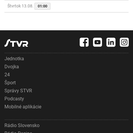
Štvrtok 13.08.
01:00
Jednotka
Dvojka
24
Šport
Správy STVR
Podcasty
Mobilné aplikácie
Rádio Slovensko