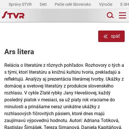
Správy STVR
Deti
Pečie celé Slovensko
Výročie
E-S
späť
Ars litera
Relácia o literatúre z rôznych pohľadov. Rozhovory o tých a
s tými, ktorí literatúru a knižnú kultúru tvoria, prekladajú a
reflektujú. Analýzy aj prezentácia literárnej tvorby. Ukážky z
domácej a svetovej literatúry z produkcie slovenského
rozhlasu. V cykle Zlaté rybky Jany Hevešiovej, každý
posledný piatok v mesiaci, sa už piaty rok vraciame do
minulosti a prinášame neraz unikátne ukážky z
rozhlasových fíčrovitých pásiem, ktoré dnes majú
zaujímavú výpovednú hodnotu. Autori: Adriana Totiková,
Rastislav Šimášek, Tereza Simanová, Daniela Kapitáňová,