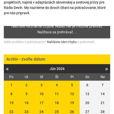
projektoch, najmä v adaptáciách slovenskej a svetovej prózy pre
Rádio Devín. My nazrieme do dvoch čítaní na pokračovanie, ktoré
pre nás pripravil.
Máte problém s prehrávaním?
Nahláste nám chybu
v prehrávači.
Archív - zvoľte dátum
«
»
Jún 2026
Po
Ut
St
Št
Pi
So
Ne
1
2
3
4
5
6
7
8
9
10
11
12
13
14
15
16
17
18
19
20
21
22
23
24
25
26
27
28