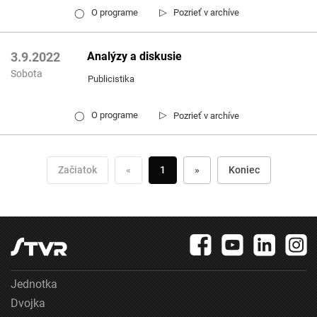
▷
O programe
Pozrieť v archíve
◯
Analýzy a diskusie
3.9.2022
Sobota
Publicistika
▷
O programe
Pozrieť v archíve
◯
Začiatok
«
1
»
Koniec
Jednotka
Dvojka