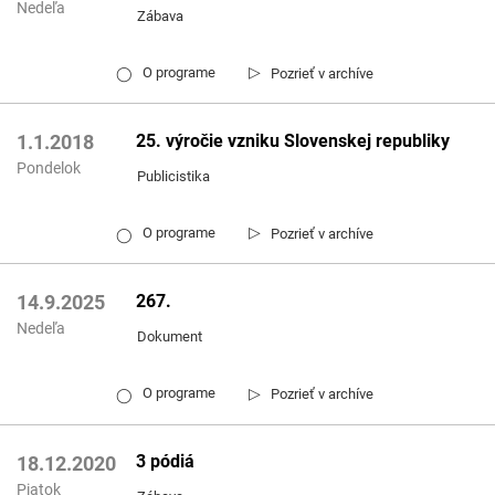
Nedeľa
Zábava
▷
O programe
Pozrieť v archíve
◯
25. výročie vzniku Slovenskej republiky
1.1.2018
Pondelok
Publicistika
▷
O programe
Pozrieť v archíve
◯
267.
14.9.2025
Nedeľa
Dokument
▷
O programe
Pozrieť v archíve
◯
3 pódiá
18.12.2020
Piatok