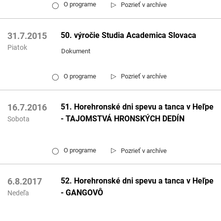
▷
O programe
Pozrieť v archíve
◯
50. výročie Studia Academica Slovaca
31.7.2015
Piatok
Dokument
▷
O programe
Pozrieť v archíve
◯
51. Horehronské dni spevu a tanca v Heľpe
16.7.2016
- TAJOMSTVÁ HRONSKÝCH DEDÍN
Sobota
▷
O programe
Pozrieť v archíve
◯
52. Horehronské dni spevu a tanca v Heľpe
6.8.2017
- GANGOVÔ
Nedeľa