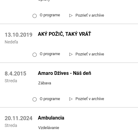
▷
O programe
Pozrieť v archíve
◯
AKÝ POŽIČ, TAKÝ VRÁŤ
13.10.2019
Nedeľa
▷
O programe
Pozrieť v archíve
◯
Amaro Džives - Náš deň
8.4.2015
Streda
Zábava
▷
O programe
Pozrieť v archíve
◯
Ambulancia
20.11.2024
Streda
Vzdelávanie