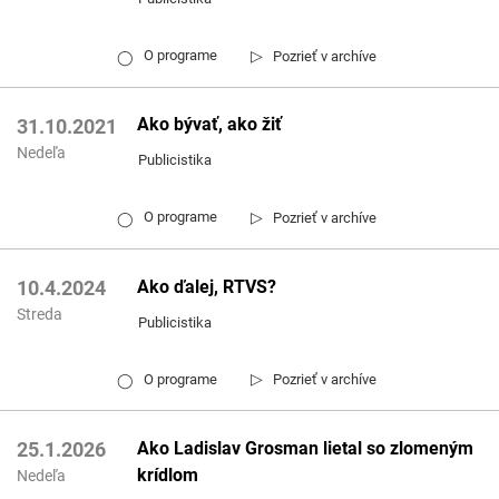
▷
O programe
Pozrieť v archíve
◯
Ako bývať, ako žiť
31.10.2021
Nedeľa
Publicistika
▷
O programe
Pozrieť v archíve
◯
Ako ďalej, RTVS?
10.4.2024
Streda
Publicistika
▷
O programe
Pozrieť v archíve
◯
Ako Ladislav Grosman lietal so zlomeným
25.1.2026
krídlom
Nedeľa