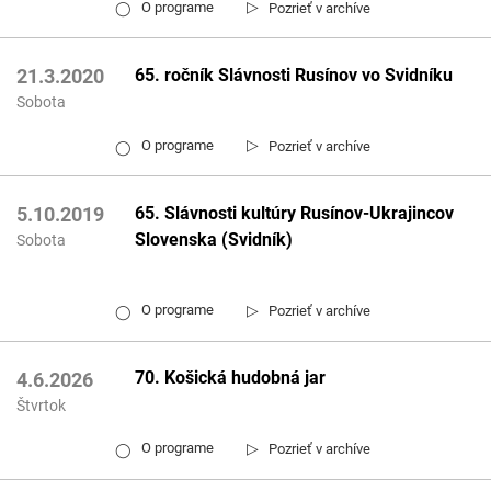
▷
O programe
Pozrieť v archíve
◯
65. ročník Slávnosti Rusínov vo Svidníku
21.3.2020
Sobota
▷
O programe
Pozrieť v archíve
◯
65. Slávnosti kultúry Rusínov-Ukrajincov
5.10.2019
Slovenska (Svidník)
Sobota
▷
O programe
Pozrieť v archíve
◯
70. Košická hudobná jar
4.6.2026
Štvrtok
▷
O programe
Pozrieť v archíve
◯