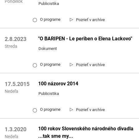
Pondelok
Publicistika
▷
O programe
Pozrieť v archíve
◯
"O BARIPEN - Le periben o Elena Lackovo"
2.8.2023
Streda
Dokument
▷
O programe
Pozrieť v archíve
◯
100 názorov 2014
17.5.2015
Nedeľa
Publicistika
▷
O programe
Pozrieť v archíve
◯
100 rokov Slovenského národného divadla
1.3.2020
...tak sme my...
Nedeľa