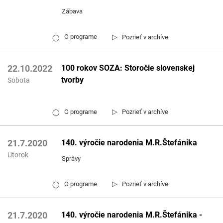
Zábava
▷
O programe
Pozrieť v archíve
◯
100 rokov SOZA: Storočie slovenskej
22.10.2022
tvorby
Sobota
▷
O programe
Pozrieť v archíve
◯
140. výročie narodenia M.R.Štefánika
21.7.2020
Utorok
Správy
▷
O programe
Pozrieť v archíve
◯
140. výročie narodenia M.R.Štefánika -
21.7.2020