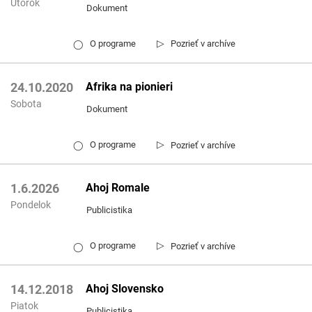
Utorok
Dokument
▷
O programe
Pozrieť v archíve
◯
Afrika na pionieri
24.10.2020
Sobota
Dokument
▷
O programe
Pozrieť v archíve
◯
Ahoj Romale
1.6.2026
Pondelok
Publicistika
▷
O programe
Pozrieť v archíve
◯
Ahoj Slovensko
14.12.2018
Piatok
Publicistika