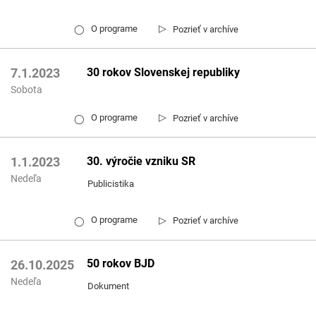
▷
O programe
Pozrieť v archíve
◯
30 rokov Slovenskej republiky
7.1.2023
Sobota
▷
O programe
Pozrieť v archíve
◯
30. výročie vzniku SR
1.1.2023
Nedeľa
Publicistika
▷
O programe
Pozrieť v archíve
◯
50 rokov BJD
26.10.2025
Nedeľa
Dokument