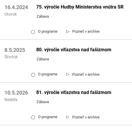
75. výročie Hudby Ministerstva vnútra SR
16.4.2024
Utorok
Zábava
▷
O programe
Pozrieť v archíve
◯
80. výročie víťazstva nad fašizmom
8.5.2025
Štvrtok
Zábava
▷
O programe
Pozrieť v archíve
◯
81. výročie víťazstva nad fašizmom
10.5.2026
Nedeľa
Zábava
▷
O programe
Pozrieť v archíve
◯