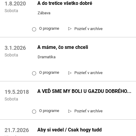
A do tretice všetko dobré
1.8.2020
Sobota
Zábava
▷
O programe
Pozrieť v archíve
◯
A máme, čo sme chceli
3.1.2026
Sobota
Dramatika
▷
O programe
Pozrieť v archíve
◯
A VEĎ SME MY BOLI U GAZDU DOBRÉHO...
19.5.2018
Sobota
▷
O programe
Pozrieť v archíve
◯
Aby si vedel / Csak hogy tudd
21.7.2026