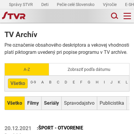
Správy STVR
Deti
Pečie celé Slovensko
Výročie
E-S
TV Archív
Pre označenie obsahového deskriptora a vekovej vhodnosti
platí piktogram uvedený pri popise programu v TV archíve.
A-Z
Zobraziť podľa dátumu
0-9
A
B
C
D
E
F
G
H
I
J
K
L
Všetko
Všetko
Filmy
Seriály
Spravodajstvo
Publicistika
Šp
:ŠPORT - OTVORENIE
20.12.2021