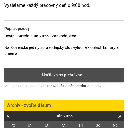
Vysielame každý pracovný deň o 9:00 hod.
Popis epizódy
Devín | Streda 3.06.2026, Spravodajstvo
Na Slovensku jediný spravodajský blok výlučne z oblasti kultúry a
umenia.
Máte problém s prehrávaním?
Nahláste nám chybu
v prehrávači.
Archív - zvoľte dátum
«
»
Jún 2026
Po
Ut
St
Št
Pi
So
Ne