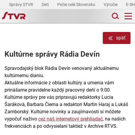
Správy STVR
Deti
Pečie celé Slovensko
Výročie
E-S
späť
Kultúrne správy Rádia Devín
Spravodajský blok Rádia Devín venovaný aktuálnemu
kultúrnemu dianiu.
Aktuálne informácie z oblasti kultúry a umenia vám
prinášame pravidelne každý pracovný deňí o 9:00.
Kultúrne správy pre vás pripravujú redaktorky Lucia
Šaráková, Barbara Čierna a redaktori Martin Haraj a Lukáš
Zamborský. Kultúrne novinky a zaujímavosti si môžete
vypočuť naživo
cez náš internetový prehliadač
, na našich
frekvenciách a po odvysielaní taktiež v Archíve RTVS.