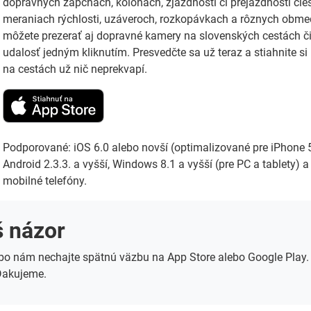
dopravných zápchach, kolónach, zjazdnosti či prejazdnosti ciest
meraniach rýchlosti, uzáveroch, rozkopávkach a rôznych obmed
môžete prezerať aj dopravné kamery na slovenských cestách č
udalosť jedným kliknutím. Presvedčte sa už teraz a stiahnite si
na cestách už nič neprekvapí.
Podporované: iOS 6.0 alebo novší (optimalizované pre iPhone 5
Android 2.3.3. a vyšší, Windows 8.1 a vyšší (pre PC a tablety)
mobilné telefóny.
š názor
bo nám nechajte spätnú väzbu na App Store alebo Google Play.
Ďakujeme.