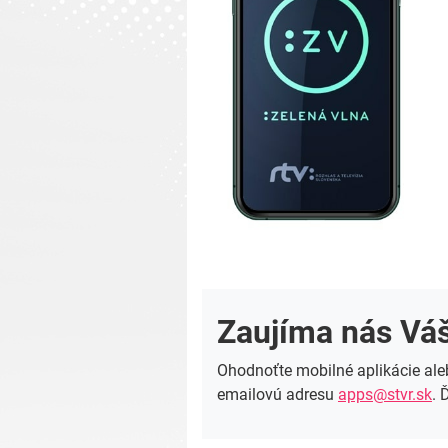
Zaujíma nás Vá
Ohodnoťte mobilné aplikácie ale
emailovú adresu
apps@stvr.sk
. 