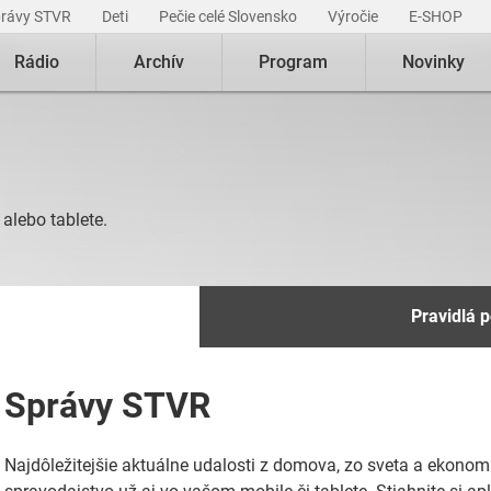
právy STVR
Deti
Pečie celé Slovensko
Výročie
E-SHOP
Rádio
Archív
Program
Novinky
alebo tablete.
Pravidlá 
Správy STVR
Najdôležitejšie aktuálne udalosti z domova, zo sveta a ekonomi