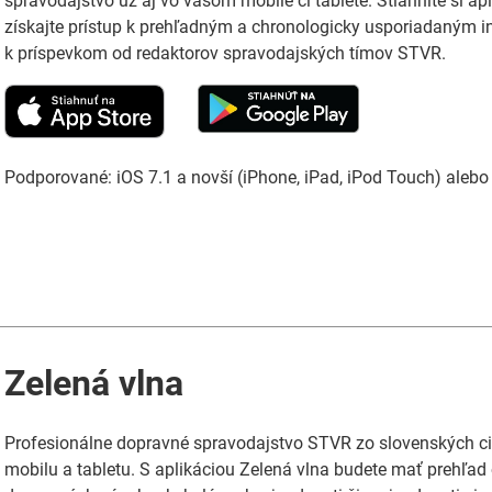
spravodajstvo už aj vo vašom mobile či tablete. Stiahnite si ap
získajte prístup k prehľadným a chronologicky usporiadaným 
k príspevkom od redaktorov spravodajských tímov STVR.
Podporované: iOS 7.1 a novší (iPhone, iPad, iPod Touch) alebo 
Zelená vlna
Profesionálne dopravné spravodajstvo STVR zo slovenských ci
mobilu a tabletu. S aplikáciou Zelená vlna budete mať prehľa