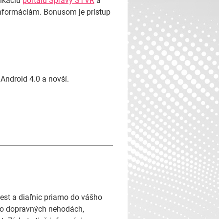
likáciu
portálu Správy STVR
a
informáciám. Bonusom je prístup
Android 4.0 a novší.
est a diaľnic priamo do vášho
d o dopravných nehodách,