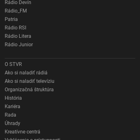
Rádio Devín
Rádio_FM
Patria
Rádio RSI
Rádio Litera
Rádio Junior
O STVR
Ako si naladiť rádiá
Ako si naladiť televíziu
Organizačná štruktúra
História
Kariéra
Rada
Úhrady
Kreatívne centrá