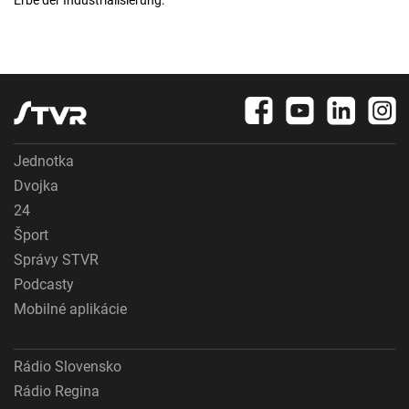
Erbe der Industrialisierung.
Jednotka
Dvojka
24
Šport
Správy STVR
Podcasty
Mobilné aplikácie
Rádio Slovensko
Rádio Regina