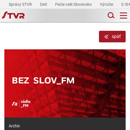
Správy STVR
Deti
Pečie celé Slovensko
Výročie
E-S
späť
Archív