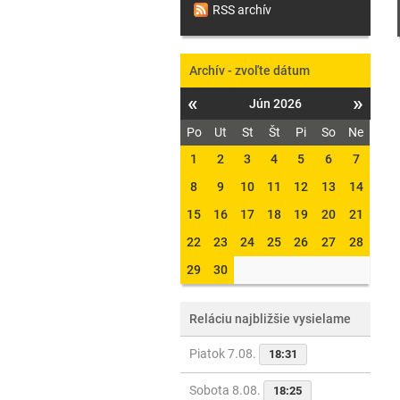
RSS archív
Archív - zvoľte dátum
«
»
Jún 2026
Po
Ut
St
Št
Pi
So
Ne
1
2
3
4
5
6
7
8
9
10
11
12
13
14
15
16
17
18
19
20
21
22
23
24
25
26
27
28
29
30
Reláciu najbližšie vysielame
Piatok 7.08.
18:31
Sobota 8.08.
18:25