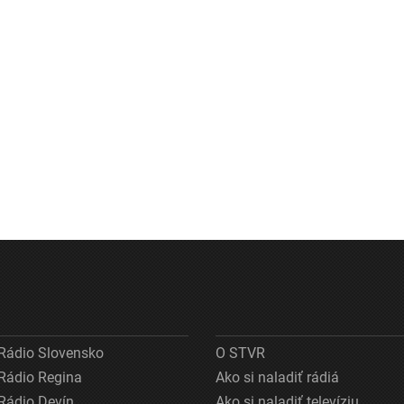
Rádio Slovensko
O STVR
Rádio Regina
Ako si naladiť rádiá
Rádio Devín
Ako si naladiť televíziu