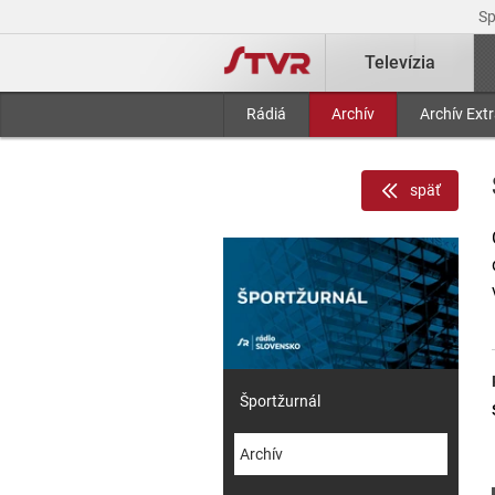
S
Televízia
Rádiá
Archív
Archív Ext
späť
Športžurnál
Archív