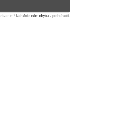
hrávaním?
Nahláste nám chybu
v prehrávači.