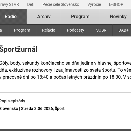
právy STVR
Deti
Pečie celé Slovensko
Výročie
E-SHOP
Rádio
Archív
Program
Novinky
ra
Program
Relácie
Podcasty
SOSR
DAB+
Športžurnál
Góly, body, sekundy končiaceho sa dňa jedine v hlavnej športove
dňa, exkluzívne rozhovory i zaujímavosti zo sveta športu. To v
v pracovné dni po 18:40 a počas letných prázdnin po 18:30. V s
Popis epizódy
Slovensko | Streda 3.06.2026, Šport