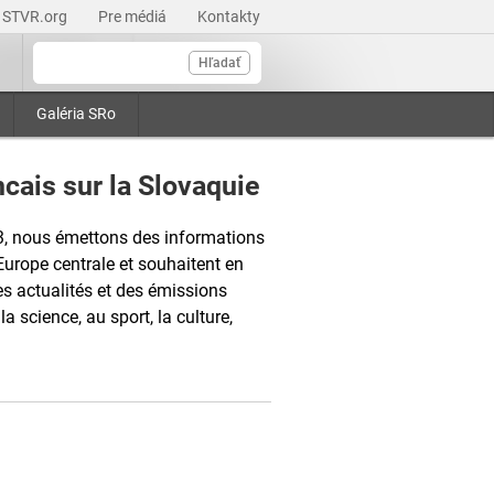
STVR.org
Pre médiá
Kontakty
Hľadať
Galéria SRo
cais sur la Slovaquie
3, nous émettons des informations
Europe centrale et souhaitent en
s actualités et des émissions
la science, au sport, la culture,