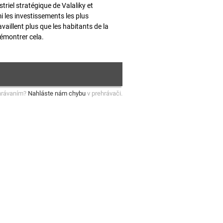
riel stratégique de Valaliky et
 les investissements les plus
aillent plus que les habitants de la
émontrer cela.
hrávaním?
Nahláste nám chybu
v prehrávači.