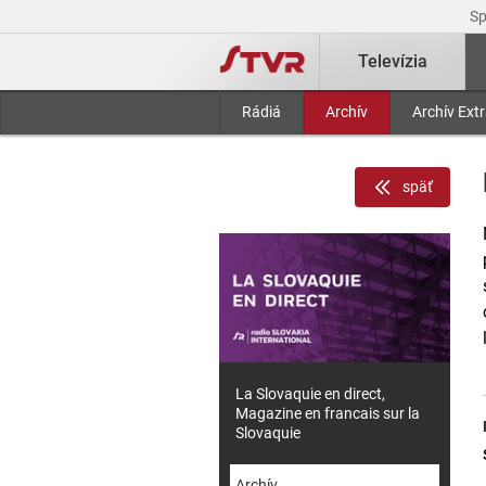
S
Televízia
Rádiá
Archív
Archív Ext
späť
La Slovaquie en direct,
Magazine en francais sur la
Slovaquie
Archív