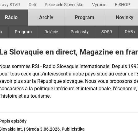
právy STVR
Deti
Pečie celé Slovensko
Výročie
E-SHOP
Rádio
Archív
Program
Novinky
ra
Program
Relácie
Podcasty
SOSR
DAB+
La Slovaquie en direct, Magazine en fran
Nous sommes RSI - Radio Slovaquie Internationale. Depuis 199
pour tous ceux qui s’intéressent à notre pays situé au cœur de l’
savoir plus sur la République slovaque. Nous vous proposons de
consacrées à la politique intérieure et internationale, l’économie, 
l’histoire et au tourisme.
Popis epizódy
Slovakia Int. | Streda 3.06.2026, Publicistika