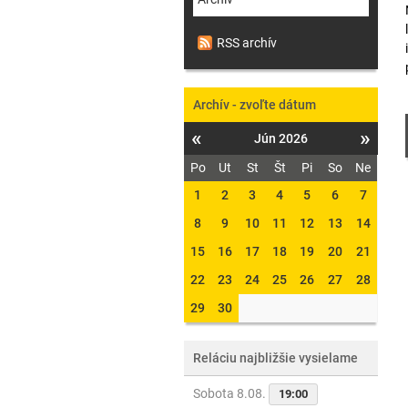
RSS archív
Archív - zvoľte dátum
«
»
Jún 2026
Po
Ut
St
Št
Pi
So
Ne
1
2
3
4
5
6
7
8
9
10
11
12
13
14
15
16
17
18
19
20
21
22
23
24
25
26
27
28
29
30
Reláciu najbližšie vysielame
Sobota 8.08.
19:00