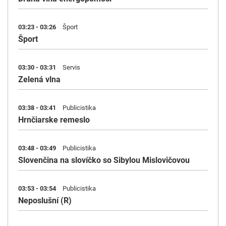
03:23 - 03:26
Šport
Šport
03:30 - 03:31
Servis
Zelená vlna
03:38 - 03:41
Publicistika
Hrnčiarske remeslo
03:48 - 03:49
Publicistika
Slovenčina na slovíčko so Sibylou Mislovičovou
03:53 - 03:54
Publicistika
Neposlušní (R)