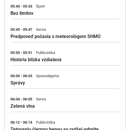
05:40 - 05:43
Šport
Bez limitov
05:45 - 05:47
Servis
Predpoveď počasia s meteorológom SHMÚ
05:50 - 05:51
Publicistika
História blízka vzdialená
06:00 - 06:03
Spravodajstvo
Správy
06:04 - 06:05
Servis
Zelená vlna
06:12 - 06:14
Publicistika
Tetovaniu čiernou henou sa radšej vyhnite