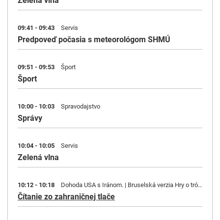
Zelená vlna
09:41 - 09:43
Servis
Predpoveď počasia s meteorológom SHMÚ
09:51 - 09:53
Šport
Šport
10:00 - 10:03
Spravodajstvo
Správy
10:04 - 10:05
Servis
Zelená vlna
10:12 - 10:18
Dohoda USA s Iránom. | Bruselská verzia Hry o tróny: V hlavnej úlohe U. Leyenová a Kaja Kallasová
Čítanie zo zahraničnej tlače