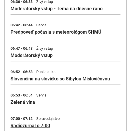
06:36 - 06:38
Živý vstup
Moderátorský vstup - Téma na dnešné ráno
06:42 - 06:44
Servis
Predpoveď počasia s meteorológom SHMÚ
06:47 - 06:48
Živý vstup
Moderátorský vstup
06:52 - 06:53
Publicistika
Slovenčina na slovíčko so Sibylou Mislovičovou
06:53 - 06:54
Servis
Zelená vlna
07:00 - 07:12
Spravodajstvo
Rádiožurnál o 7:00