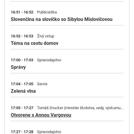
16:51 - 16:52
Publicistika
Slovenčina na slovíčko so Sibylou Mislovičovou
16:52 - 16:53
Živý vstup
Téma na cestu domov
17:00 - 17:03
Spravodajstvo
Správy
17:04 - 17:05
Servis
Zelená vlna
17:05 - 17:27
Tomáš Drucker (minister školstva, vedy, výskumu, vývoja a mládeže; Hlas-SD)
Otvorene s Annou Vargovou
17:27 - 17:28
Spravodajstvo