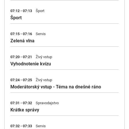
07:12 - 07:13
Šport
Šport
07:15 - 07:16
Servis
Zelená vlna
07:20 - 07:21
Živý vstup
Vyhodnotenie kvízu
07:24 - 07:25
Živý vstup
Moderátorský vstup - Téma na dnešné ráno
07:31 - 07:32
Spravodajstvo
Krátke správy
07:32 - 07:33
Servis