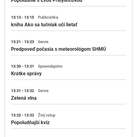
Popoludnie s Evou Pribylincovou
13:13 - 13:15
Publicistika
kniha Ako sa tučniak učí lietať
13:21 - 13:23
Servis
Predpoveď počasia s meteorológom SHMÚ
13:30 - 13:31
Spravodajstvo
Krátke správy
13:31 - 13:32
Servis
Zelená vlna
13:32 - 13:33
Živý vstup
Popoludňajší kvíz