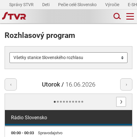
Správy STVR
Deti
Pečie celé Slovensko
Výročie
E-S
Rozhlasový program
Utorok /
16.06.2026
‹
›
›
Rádio Slovensko
00:00 - 00:03
Spravodajstvo