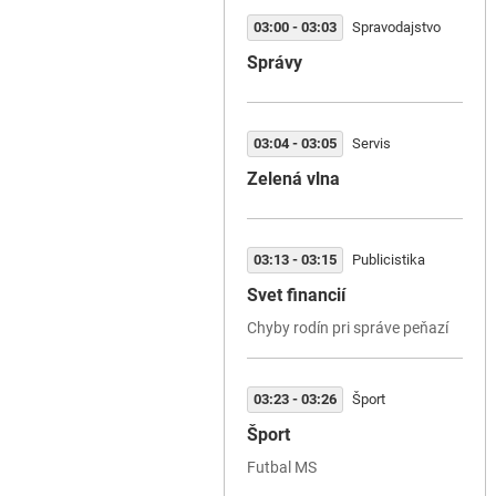
03:00 - 03:03
Spravodajstvo
Správy
03:04 - 03:05
Servis
Zelená vlna
03:13 - 03:15
Publicistika
Svet financií
Chyby rodín pri správe peňazí
03:23 - 03:26
Šport
Šport
Futbal MS