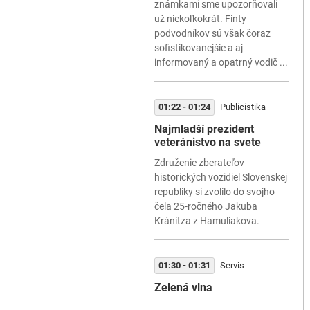
známkami sme upozorňovali
už niekoľkokrát. Finty
podvodníkov sú však čoraz
sofistikovanejšie a aj
informovaný a opatrný vodič ...
01:22 - 01:24
Publicistika
Najmladší prezident
veteránistvo na svete
Združenie zberateľov
historických vozidiel Slovenskej
republiky si zvolilo do svojho
čela 25-ročného Jakuba
Kránitza z Hamuliakova.
01:30 - 01:31
Servis
Zelená vlna