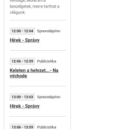
vendége, akivel arról
06:47 - 06:50
Publicistika
beszélgetek, merre tarthat a
Ochranári varujú
világunk.
Na západe Slovenska zas naš
otrávené vzácne dravé vtáky
12:00 - 12:04
Spravodajstvo
Hírek - Správy
07:00 - 07:10
Rádiožurnál
12:06 - 12:59
Publicistika
Keleten a helyzet...- Na
07:10 - 07:10
Servis
východe
Zelená vlna
13:00 - 13:03
Spravodajstvo
07:13 - 07:16
Publicistika
Hírek - Správy
Čo ma živí, čo ma teší
Zuzana Pšenáková - športov
13:06 - 13:59
Publicistika
psychologička