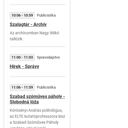
06:15
Začiatok relácie
Bez budíka
10:06 - 10:59
Publicistika
Szalagtár - Archív
Az archívumban Nagy Ildikó
06:23 - 06:25
Šport
tallózik.
Šport
Feherváry
11:00 - 11:03
Spravodajstvo
Hírek - Správy
06:31 - 06:31
Servis
Zelená vlna
11:06 - 11:59
Publicistika
Szabad szóműves páholy -
06:41 - 06:43
Publicistika
Slobodná lóža
Historický kalendár
Körösényi András politológus,
az ELTE kutatóprofesszora lesz
a Szabad Szóműves Páholy