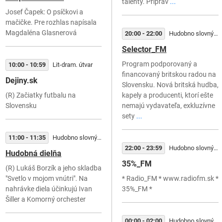
talenty. Priprav
...
Josef Čapek: O psíčkovi a
mačičke. Pre rozhlas napísala
Magdaléna Glasnerová
20:00 - 22:00
Hudobno slovný útvar
Selector_FM
Program podporovaný a
10:00 - 10:59
Lit-dram. útvar
financovaný britskou radou na
Dejiny.sk
Slovensku. Nová britská hudba,
(R) Začiatky futbalu na
kapely a producenti, ktorí ešte
Slovensku
nemajú vydavateľa, exkluzívne
sety
...
11:00 - 11:35
Hudobno slovný útvar
22:00 - 23:59
Hudobno slovný útvar
Hudobná dielňa
35%_FM
(R) Lukáš Borzík a jeho skladba
"Svetlo v mojom vnútri". Na
* Radio_FM * www.radiofm.sk *
nahrávke diela účinkujú Ivan
35%_FM *
Šiller a Komorný orchester
00:00 - 02:00
Hudobno slovný útvar