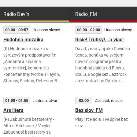
Rádio Devín
Rádio_FM
00:00 - 00:57
Hudobno slovný útvar
00:00 - 02:00
Hudobno slovný útvar
Hudobná mozaika
Bicie! Trúbky!...a viac!
(R) Hudobná mozaika s
David, známy aj ako David zo
výrazovým protipostavením
Senca, ponúka vo svojom
„Andante a Finale“ v
novom programe pestrú
symfonickej, komornej a
hudobnú paletu od Funku,
koncertantnej tvorbe. (Haydn,
Soulu, Boogie cez Jazzrock,
Strauss, Suchoň, Peterson-B
...
Jazzfunk až po Rap bez
...
01:00 - 01:55
Lit-dram. útvar
02:00
Začiatok relácie
Ars litera
Bez slov_FM
(R) Zabudnuté bestsellery -
Playlist Rádia_FM úplne bez
Alfred Hitchcock / V cykle
slov.
Zabudnuté bestsellery sa