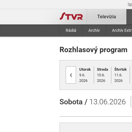
S
Televízia
Rádiá
Archív
Archív Ext
Rozhlasový program
Utorok
Streda
Štvrtok
‹
9.6.
10.6.
11.6.
2026
2026
2026
Sobota /
13.06.2026