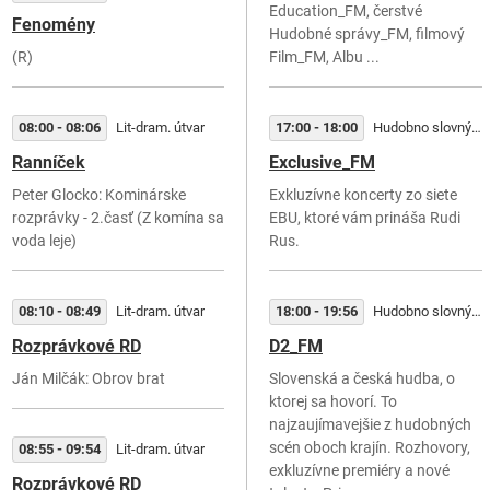
Education_FM, čerstvé
Fenomény
Hudobné správy_FM, filmový
(R)
Film_FM, Albu ...
08:00 - 08:06
Lit-dram. útvar
17:00 - 18:00
Hudobno slovný útvar
Ranníček
Exclusive_FM
Peter Glocko: Kominárske
Exkluzívne koncerty zo siete
rozprávky - 2.časť (Z komína sa
EBU, ktoré vám prináša Rudi
voda leje)
Rus.
08:10 - 08:49
Lit-dram. útvar
18:00 - 19:56
Hudobno slovný útvar
Rozprávkové RD
D2_FM
Ján Milčák: Obrov brat
Slovenská a česká hudba, o
ktorej sa hovorí. To
najzaujímavejšie z hudobných
scén oboch krajín. Rozhovory,
08:55 - 09:54
Lit-dram. útvar
exkluzívne premiéry a nové
Rozprávkové RD