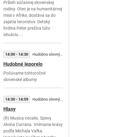
Príbeh súčasnej slovenskej
rodiny. Otec je na humanitárnej
misii v Afrike, dostáva sa do
zajatia teroristov. Detský
hrdina Peter prežíva túto
situáciu
...
14:00 - 14:30
Hudobno slovný útvar
Hudobné leporelo
Počúvame tohtoročné
slovenské albumy
14:30 - 14:59
Hudobno slovný útvar
Hlasy
(R) Musica vocalis. Spevy
Alvina Currana. Vnímanie krásy
podľa Michala Vaľka.