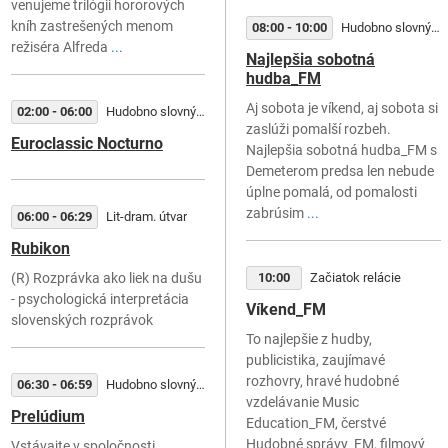
venujeme trilógii hororových
kníh zastrešených menom
08:00 - 10:00
Hudobno slovný útvar
režiséra Alfreda
...
Najlepšia sobotná
hudba_FM
Aj sobota je víkend, aj sobota si
02:00 - 06:00
Hudobno slovný útvar
zaslúži pomalší rozbeh.
Euroclassic Nocturno
Najlepšia sobotná hudba_FM s
Demeterom predsa len nebude
úplne pomalá, od pomalosti
zabrúsim
...
06:00 - 06:29
Lit-dram. útvar
Rubikon
(R) Rozprávka ako liek na dušu
10:00
Začiatok relácie
- psychologická interpretácia
Víkend_FM
slovenských rozprávok
To najlepšie z hudby,
publicistika, zaujímavé
rozhovry, hravé hudobné
06:30 - 06:59
Hudobno slovný útvar
vzdelávanie Music
Prelúdium
Education_FM, čerstvé
Hudobné správy_FM, filmový
Vstávajte v spoločnosti