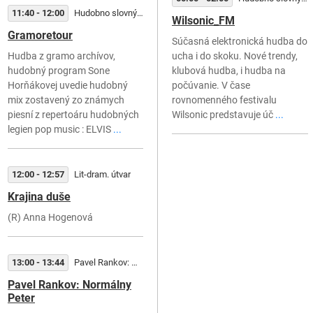
11:40 - 12:00
Hudobno slovný útvar
Wilsonic_FM
Gramoretour
Súčasná elektronická hudba do
Hudba z gramo archívov,
ucha i do skoku. Nové trendy,
hudobný program Sone
klubová hudba, i hudba na
Horňákovej uvedie hudobný
počúvanie. V čase
mix zostavený zo známych
rovnomenného festivalu
piesní z repertoáru hudobných
Wilsonic predstavuje úč
...
legien pop music : ELVIS
...
12:00 - 12:57
Lit-dram. útvar
Krajina duše
(R) Anna Hogenová
13:00 - 13:44
Pavel Rankov: Normálny Peter
Pavel Rankov: Normálny
Peter