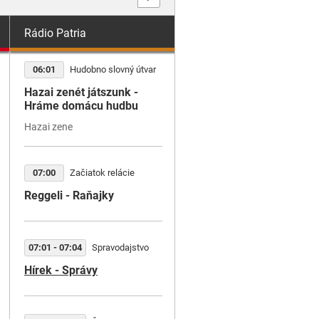
Rádio Patria
Rádio Regina Západ
06:01
Hudobno slovný útvar
00:02
Začiatok relácie
Hazai zenét játszunk -
Pekné hlasy
Hráme domácu hudbu
Hazai zene
00:32 - 01:02
Publicistika
Plná poľná (R)
07:00
Začiatok relácie
Reggeli - Raňajky
01:02 - 01:56
Túto hudbu mám rád
07:01 - 07:04
Spravodajstvo
(R) Hosť: Jozef Benedik
Hírek - Správy
02:02
Začiatok relácie