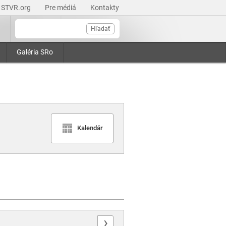
STVR.org
Pre médiá
Kontakty
Hľadať
Galéria SRo
Kalendár
›