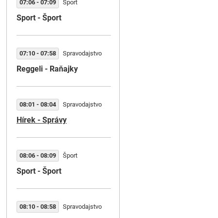
07:06 - 07:09
Šport
Nočné tónovanie
Sport - Šport
03:00 - 03:55
07:10 - 07:58
Spravodajstvo
Zahrajte mi túto - Bansk
Reggeli - Raňajky
Bystrica
08:01 - 08:04
Spravodajstvo
04:00 - 04:55
Hírek - Správy
Zahrajte mi túto - Košice
Dnešné vydanie relácie Zahra
mi túto dostane podobu
verejnej nahrávky, ktorá sa
08:06 - 08:09
Šport
konala začiatkom júna v
Sport - Šport
našom rozhlasovom štúdiu.
Folklór z okolia ...
08:10 - 08:58
Spravodajstvo
05:00 - 05:55