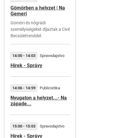
Gömörben a helyzet | Na
Gemeri
07:20 - 07:23
Publicistika
Gömöri és nógrádi
Čo ma živí, čo ma teší
személyiségeket díjaztak a Civil
Becsületrenddel.
Zuzana Pšenáková - športov
psychologička
14:00 - 14:03
Spravodajstvo
07:32 - 07:32
Servis
Hírek - Správy
Zelená vlna
14:06 - 14:59
Publicistika
07:36 - 07:37
Servis
Nyugaton a helyzet...- Na
západe...
Počasie na západnom
Slovensku
15:00 - 15:03
Spravodajstvo
07:44 - 07:46
Publicistika
Hírek - Správy