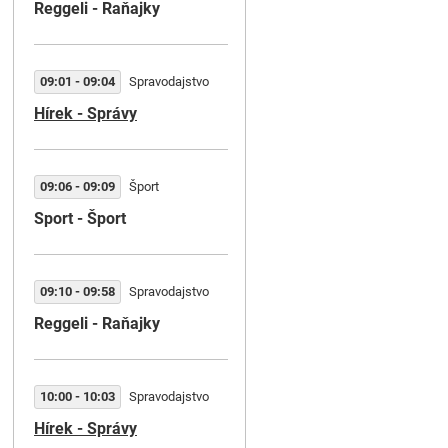
Reggeli - Raňajky
Klenotnica ľudovej hudb
Štúdio STVR v Banskej Bystri
uvádza v cykle Klenotnica
09:01 - 09:04
Spravodajstvo
ľudovej hudby 1. časť zostri
Hírek - Správy
z koncertu Hrajteže mi, hrajte
uvedeného pri príležitosti 10
...
09:06 - 09:09
Šport
Sport - Šport
06:00 - 06:05
Správy
09:10 - 09:58
Spravodajstvo
Reggeli - Raňajky
06:05 - 06:15
Lit-dram. útvar
Ekuména vo svete
Spravodajstvo zo života cirkv
10:00 - 10:03
Spravodajstvo
Hírek - Správy