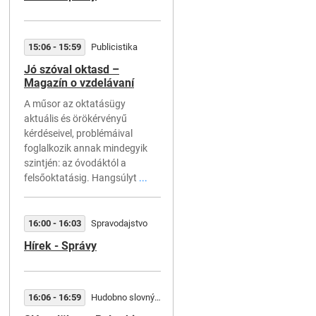
Čítanie
Tip na knihu: Hlasy zo záhro
15:06 - 15:59
Publicistika
Jó szóval oktasd –
08:00 - 08:04
Spravodajstvo
Magazín o vzdelávaní
Správy
A műsor az oktatásügy
aktuális és örökérvényű
kérdéseivel, problémáival
foglalkozik annak mindegyik
08:04 - 08:04
Servis
szintjén: az óvodáktól a
Zelená vlna
felsőoktatásig. Hangsúlyt
...
16:00 - 16:03
Spravodajstvo
08:32 - 08:32
Servis
Hírek - Správy
Zelená vlna
16:06 - 16:59
Hudobno slovný útvar
08:36 - 08:39
Publicistika