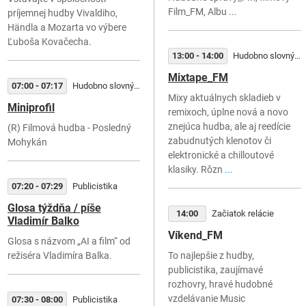
Film_FM, Albu ...
príjemnej hudby Vivaldiho,
Händla a Mozarta vo výbere
Ľuboša Kovačecha.
13:00 - 14:00
Hudobno slovný útvar
Mixtape_FM
07:00 - 07:17
Hudobno slovný útvar
Mixy aktuálnych skladieb v
Miniprofil
remixoch, úplne nová a novo
znejúca hudba, ale aj reedície
(R) Filmová hudba - Posledný
zabudnutých klenotov či
Mohykán
elektronické a chilloutové
klasiky. Rôzn
...
07:20 - 07:29
Publicistika
Glosa týždňa / píše
14:00
Začiatok relácie
Vladimír Balko
Víkend_FM
Glosa s názvom „AI a film“ od
režiséra Vladimíra Balka.
To najlepšie z hudby,
publicistika, zaujímavé
rozhovry, hravé hudobné
vzdelávanie Music
07:30 - 08:00
Publicistika