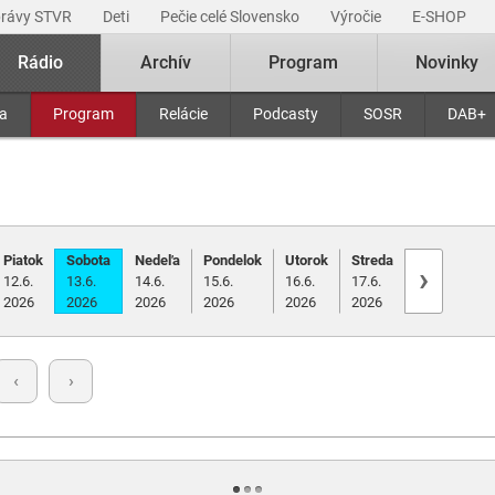
právy STVR
Deti
Pečie celé Slovensko
Výročie
E-SHOP
Rádio
Archív
Program
Novinky
ra
Program
Relácie
Podcasty
SOSR
DAB+
Piatok
Sobota
Nedeľa
Pondelok
Utorok
Streda
›
12.6.
13.6.
14.6.
15.6.
16.6.
17.6.
2026
2026
2026
2026
2026
2026
‹
›