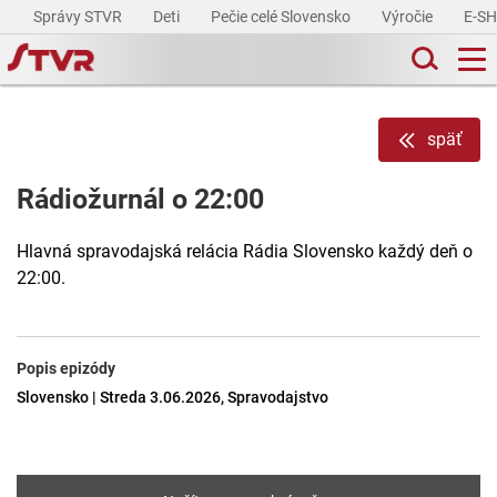
Správy STVR
Deti
Pečie celé Slovensko
Výročie
E-S
späť
Rádiožurnál o 22:00
Hlavná spravodajská relácia Rádia Slovensko každý deň o
22:00.
Popis epizódy
Slovensko | Streda 3.06.2026, Spravodajstvo