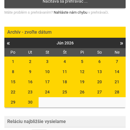
Máte problém s prehrávaním?
Nahláste nám chybu
v prehrávači.
Archív - zvoľte dátum
«
»
Jún 2026
Po
Ut
St
Št
Pi
So
Ne
1
2
3
4
5
6
7
8
9
10
11
12
13
14
15
16
17
18
19
20
21
22
23
24
25
26
27
28
29
30
Reláciu najbližšie vysielame