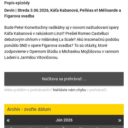
Popis epizódy
Devín | Streda 3.06.2026, Káťa Kabanová, Pelléas et Mélisande a
Figarova svadba
Bude Peter Konwitschny radikálny aj v novom naštudovaní opery
Káťa Kabanová v rakúskom Linzi? Prešiel Romeo Castelluci
debutovým ohňom v milánskej La Scale? Akú inscenačnú podobu
ponúklo SND v opere Figarova svadba? To sú otázky, ktoré
zodpovieme v Opernom štúdiu s Michaelou Mojžišovou v rannom
Ladení s Jarmilou Vitovičovou.
Máte problém s prehrávaním?
Nahláste nám chybu
v prehrávači.
Archív - zvoľte dátum
«
»
Jún 2026