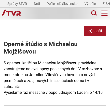
Správy STVR
Deti
Pečie celé Slovensko
Výročie
E-S
späť
Operné štúdio s Michaelou
Mojžišovou
S opernou kritičkou Michaelou Mojžišovou pravidelne
zaostrujeme na svet opery posledných dní. V rozhovore s
moderátorkou Jarmilou Vitovičovou hovoria o nových
premiérach a zaujímavých inscenáciách doma i v
zahraničí.
Vysielame raz mesačne v popoludňajšom Ladení o 14:10.