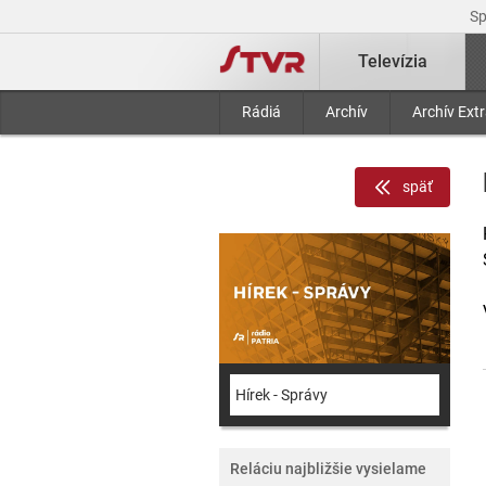
S
Televízia
Rádiá
Archív
Archív Ext
späť
Hírek - Správy
Reláciu najbližšie vysielame