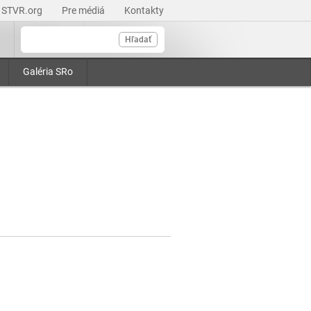
STVR.org
Pre médiá
Kontakty
Hľadať
Galéria SRo