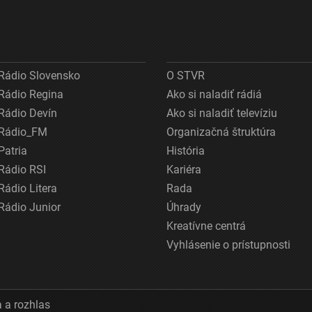
Rádio Slovensko
O STVR
Rádio Regina
Ako si naladiť rádiá
Rádio Devín
Ako si naladiť televíziu
Rádio_FM
Organizačná štruktúra
Patria
História
Rádio RSI
Kariéra
Rádio Litera
Rada
Rádio Junior
Úhrady
Kreatívne centrá
Vyhlásenie o prístupnosti
 a rozhlas