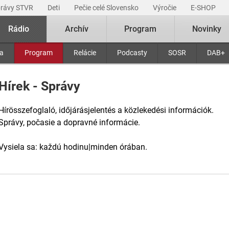
právy STVR
Deti
Pečie celé Slovensko
Výročie
E-SHOP
Rádio
Archív
Program
Novinky
ra
Program
Relácie
Podcasty
SOSR
DAB+
Hírek - Správy
Hírösszefoglaló, időjárásjelentés a közlekedési információk.
Správy, počasie a dopravné informácie.
Vysiela sa: každú hodinu|minden órában.