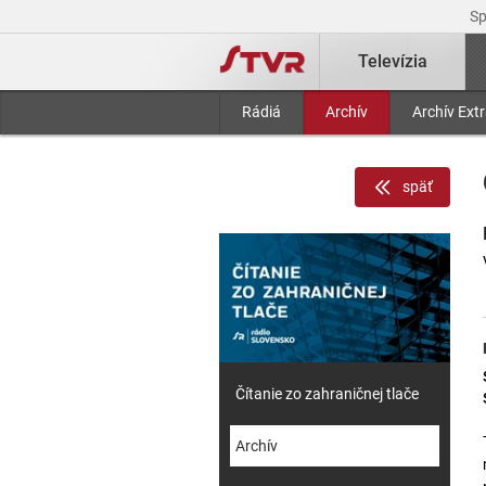
S
Televízia
Rádiá
Archív
Archív Ext
späť
Čítanie zo zahraničnej tlače
Archív