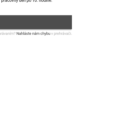
ý pracovný deň po 10. hodine.
hrávaním?
Nahláste nám chybu
v prehrávači.