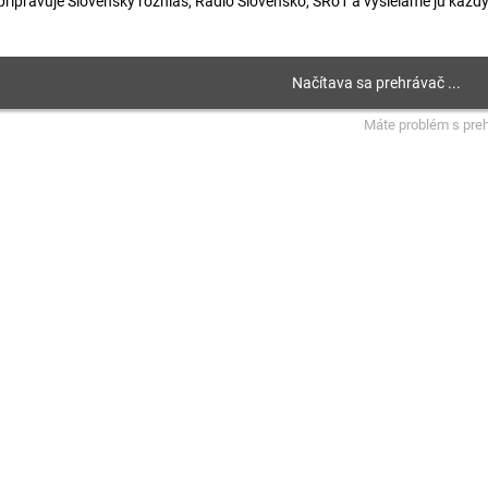
pripravuje Slovenský rozhlas, Rádio Slovensko, SRo1 a vysielame ju každ
Máte problém s pre