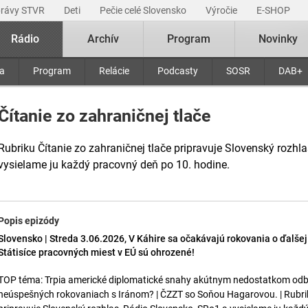
právy STVR
Deti
Pečie celé Slovensko
Výročie
E-SHOP
Rádio
Archív
Program
Novinky
ra
Program
Relácie
Podcasty
SOSR
DAB+
Čítanie zo zahraničnej tlače
Rubriku Čítanie zo zahraničnej tlače pripravuje Slovenský rozhl
vysielame ju každý pracovný deň po 10. hodine.
Popis epizódy
Slovensko | Streda 3.06.2026, V Káhire sa očakávajú rokovania o ďalšej
Státisíce pracovných miest v EÚ sú ohrozené!
TOP téma: Trpia americké diplomatické snahy akútnym nedostatkom odborn
neúspešných rokovaniach s Iránom? | ČZZT so Soňou Hagarovou. | Rubriku