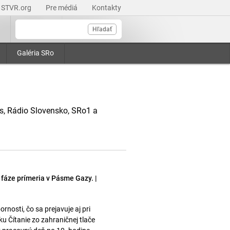
STVR.org
Pre médiá
Kontakty
Hľadať
Galéria SRo
as, Rádio Slovensko, SRo1 a
 fáze prímeria v Pásme Gazy. |
osti, čo sa prejavuje aj pri
 Čítanie zo zahraničnej tlače