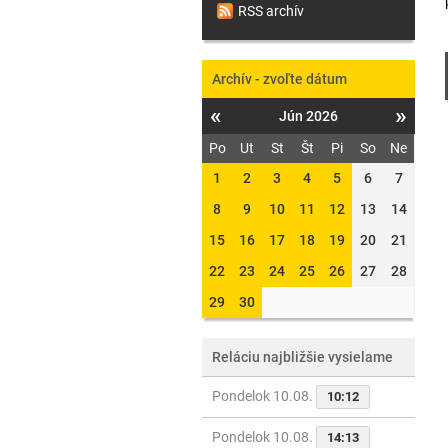
RSS archív
Archív - zvoľte dátum
«
»
Jún 2026
Po
Ut
St
Št
Pi
So
Ne
1
2
3
4
5
6
7
8
9
10
11
12
13
14
15
16
17
18
19
20
21
22
23
24
25
26
27
28
29
30
Reláciu najbližšie vysielame
Pondelok 10.08.
10:12
Pondelok 10.08.
14:13