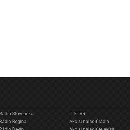
Rádio Slovensko
O STVR
Rádio Regina
Ako si naladiť rádiá
Rádio Devín
Ako si naladiť televíziu