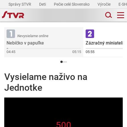
Správy STVR
Deti
Pečie celé Slovensko
Výročie
E-S
Nevysielame online
Nebíčko v papuľke
Zázračný miniatelié
04:45
05:15
05:55
Vysielame naživo na
Jednotke