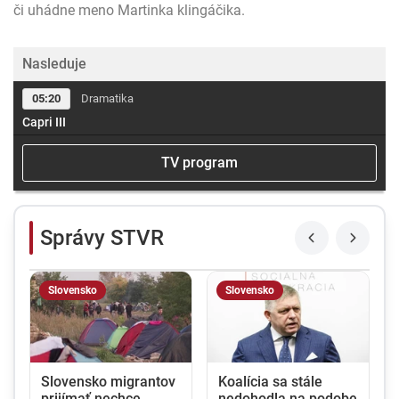
či uhádne meno Martinka klingáčika.
Nasleduje
05:20
Dramatika
Capri III
TV program
Správy STVR
Slovensko
Slovensko
a
Slovensko migrantov
Koalícia sa stále
prijímať nechce,
nedohodla na podobe