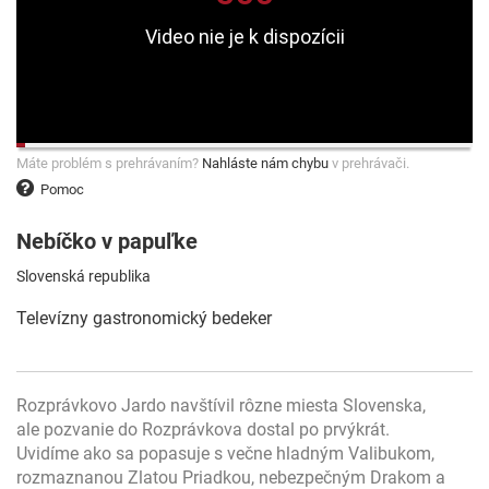
Máte problém s prehrávaním?
Nahláste nám chybu
v prehrávači.
Pomoc
Nebíčko v papuľke
Slovenská republika
Televízny gastronomický bedeker
Rozprávkovo Jardo navštívil rôzne miesta Slovenska,
ale pozvanie do Rozprávkova dostal po prvýkrát.
Uvidíme ako sa popasuje s večne hladným Valibukom,
rozmaznanou Zlatou Priadkou, nebezpečným Drakom a