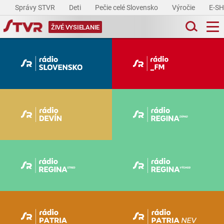
Správy STVR
Deti
Pečie celé Slovensko
Výročie
E-S
ŽIVÉ VYSIELANIE