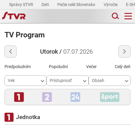
Správy STVR
Deti
Pečie celé Slovensko
Výročie
E-S
TV Program
Utorok /
07.07.2026
Predpoludním
Popoludní
Večer
Celý deň
Vek
Prístupnosť
Obsah
Jednotka