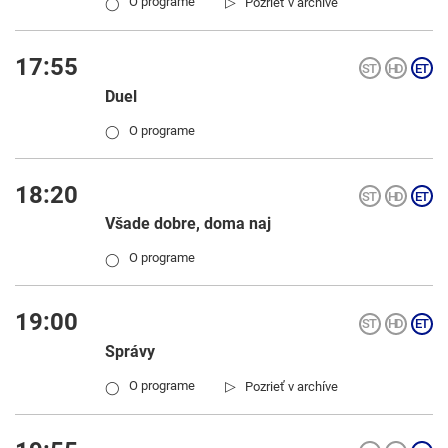
▷
O programe
Pozrieť v archíve
◯
17:55
Duel
O programe
◯
18:20
Všade dobre, doma naj
O programe
◯
19:00
Správy
▷
O programe
Pozrieť v archíve
◯