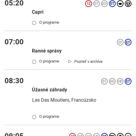
05:20
Capri
O programe
◯
07:00
Ranné správy
▷
O programe
Pozrieť v archíve
◯
08:30
Úžasné záhrady
Les Des Moutiers, Francúzsko
O programe
◯
09:05