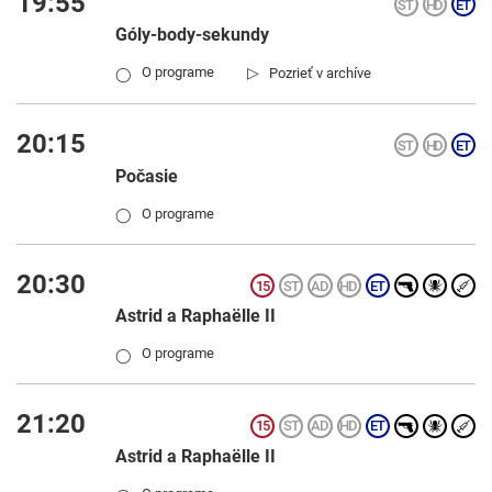
19:55
Góly-body-sekundy
▷
O programe
Pozrieť v archíve
◯
20:15
Počasie
O programe
◯
20:30
Astrid a Raphaëlle II
O programe
◯
21:20
Astrid a Raphaëlle II