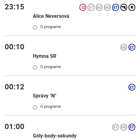
23:15
Alice Neversová
O programe
◯
00:10
Hymna SR
O programe
◯
00:12
Správy "N"
O programe
◯
01:00
Góly-body-sekundy