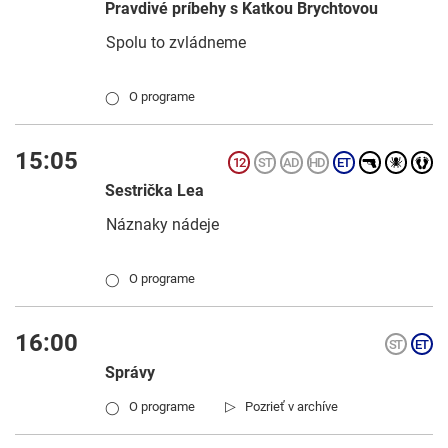
Pravdivé príbehy s Katkou Brychtovou
Spolu to zvládneme
O programe
◯
15:05
Sestrička Lea
Náznaky nádeje
O programe
◯
16:00
Správy
▷
O programe
Pozrieť v archíve
◯