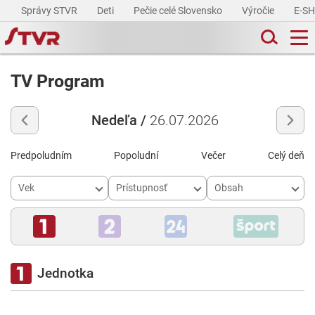
Správy STVR
Deti
Pečie celé Slovensko
Výročie
E-S
TV Program
Nedeľa /
26.07.2026
Predpoludním
Popoludní
Večer
Celý deň
Vek
Prístupnosť
Obsah
Jednotka