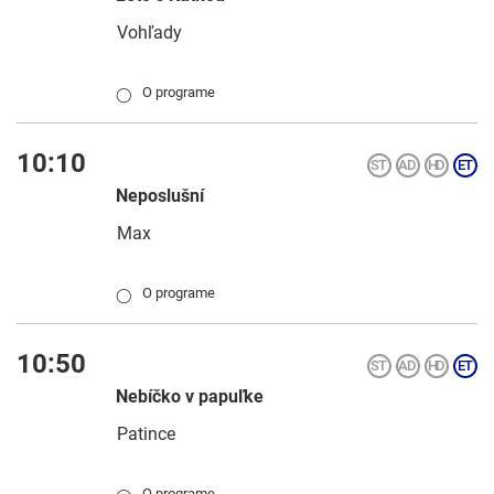
Vohľady
O programe
◯
10:10
Neposlušní
Max
O programe
◯
10:50
Nebíčko v papuľke
Patince
O programe