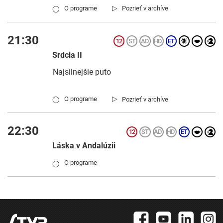
▷
O programe
Pozrieť v archíve
◯
21:30
Srdcia II
Najsilnejšie puto
▷
O programe
Pozrieť v archíve
◯
22:30
Láska v Andalúzii
O programe
◯