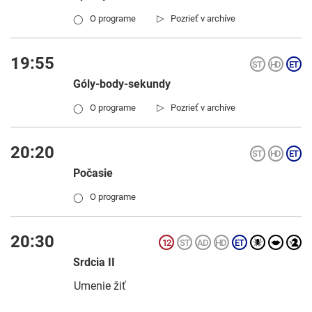
▷
O programe
Pozrieť v archíve
◯
19:55
Góly-body-sekundy
▷
O programe
Pozrieť v archíve
◯
20:20
Počasie
O programe
◯
20:30
Srdcia II
Umenie žiť