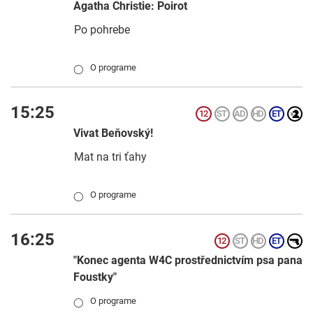
Agatha Christie: Poirot
Po pohrebe
O programe
◯
15:25
Vivat Beňovský!
Mat na tri ťahy
O programe
◯
16:25
"Konec agenta W4C prostřednictvím psa pana
Foustky"
O programe
◯