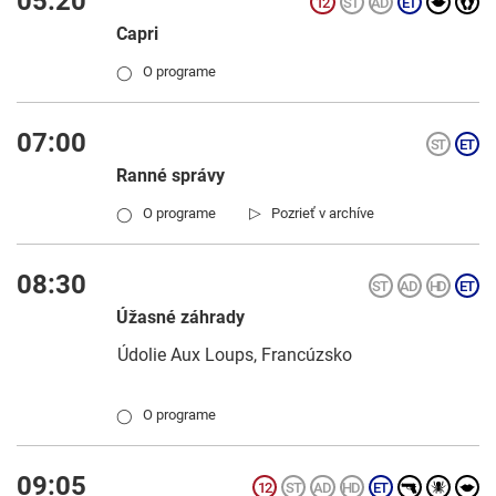
05:20
Capri
O programe
◯
07:00
Ranné správy
▷
O programe
Pozrieť v archíve
◯
08:30
Úžasné záhrady
Údolie Aux Loups, Francúzsko
O programe
◯
09:05