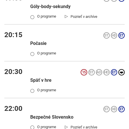
Góly-body-sekundy
▷
O programe
Pozrieť v archíve
◯
20:15
Počasie
O programe
◯
20:30
Späť v hre
O programe
◯
22:00
Bezpečné Slovensko
▷
O programe
Pozrieť v archíve
◯