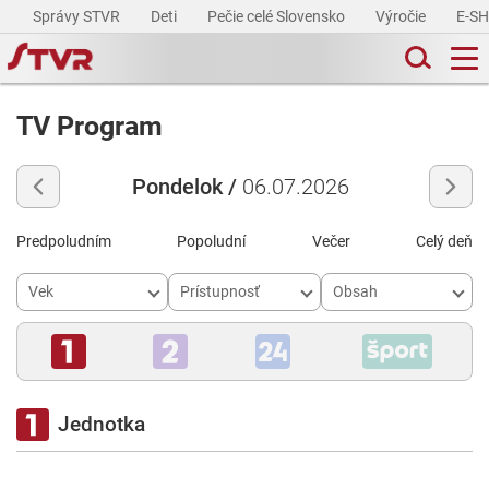
Správy STVR
Deti
Pečie celé Slovensko
Výročie
E-S
TV Program
Pondelok /
06.07.2026
Predpoludním
Popoludní
Večer
Celý deň
Vek
Prístupnosť
Obsah
Jednotka