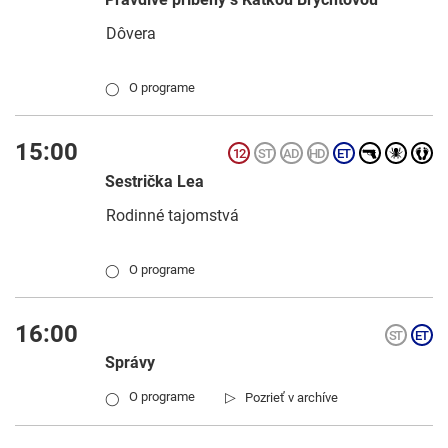
Dôvera
O programe
◯
15:00
Sestrička Lea
Rodinné tajomstvá
O programe
◯
16:00
Správy
▷
O programe
Pozrieť v archíve
◯