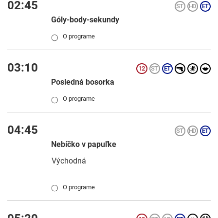
02:45
Góly-body-sekundy
O programe
◯
03:10
Posledná bosorka
O programe
◯
04:45
Nebíčko v papuľke
Východná
O programe
◯