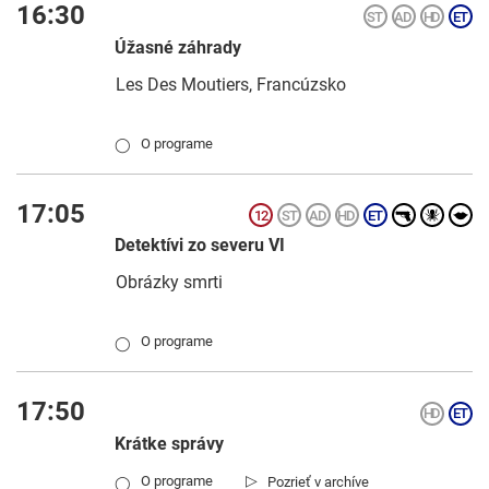
16:30
Úžasné záhrady
Les Des Moutiers, Francúzsko
O programe
◯
17:05
Detektívi zo severu VI
Obrázky smrti
O programe
◯
17:50
Krátke správy
▷
O programe
Pozrieť v archíve
◯