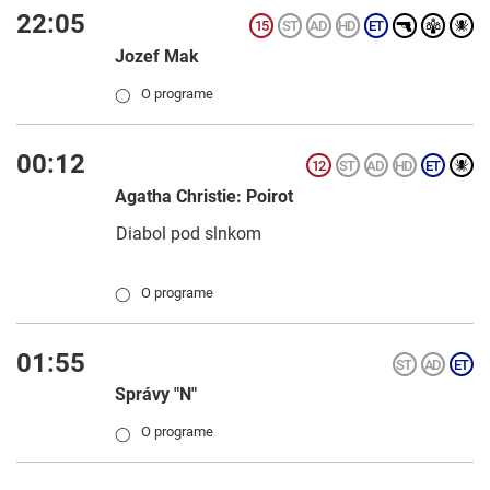
22:05
Jozef Mak
O programe
◯
00:12
Agatha Christie: Poirot
Diabol pod slnkom
O programe
◯
01:55
Správy "N"
O programe
◯