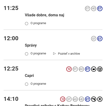
11:25
Všade dobre, doma naj
O programe
◯
12:00
Správy
▷
O programe
Pozrieť v archíve
◯
12:25
Capri
O programe
◯
14:10
Pravdivé príbehy s Katkou Brychtovou