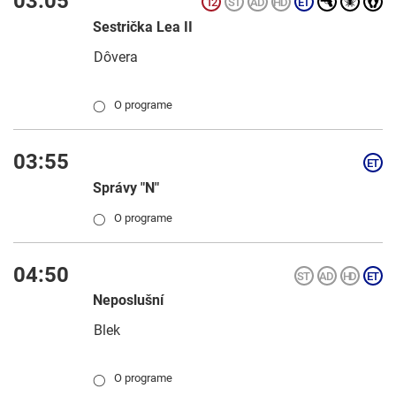
03:05
Sestrička Lea II
Dôvera
O programe
◯
03:55
Správy "N"
O programe
◯
04:50
Neposlušní
Blek
O programe
◯