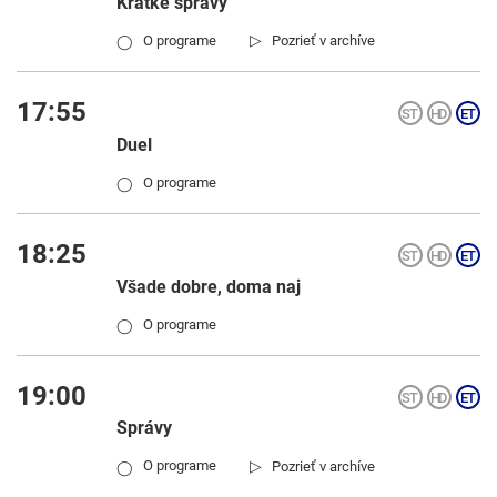
Krátke správy
▷
O programe
Pozrieť v archíve
◯
17:55
Duel
O programe
◯
18:25
Všade dobre, doma naj
O programe
◯
19:00
Správy
▷
O programe
Pozrieť v archíve
◯