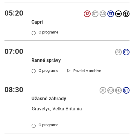
05:20
Capri
O programe
◯
07:00
Ranné správy
▷
O programe
Pozrieť v archíve
◯
08:30
Úžasné záhrady
Gravetye, Veľká Británia
O programe
◯