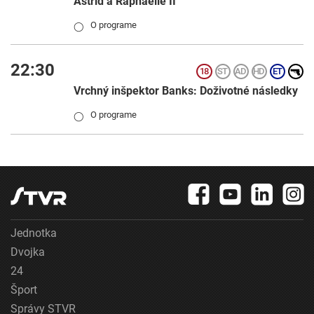
Astrid a Raphaëlle II
O programe
◯
22:30
Vrchný inšpektor Banks: Doživotné následky
O programe
◯
Jednotka
Dvojka
24
Šport
Správy STVR