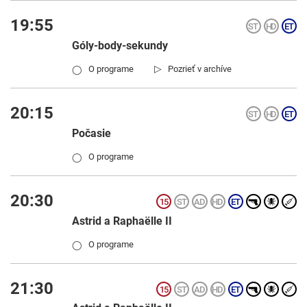
19:55
Góly-body-sekundy
▷
O programe
Pozrieť v archíve
◯
20:15
Počasie
O programe
◯
20:30
Astrid a Raphaëlle II
O programe
◯
21:30