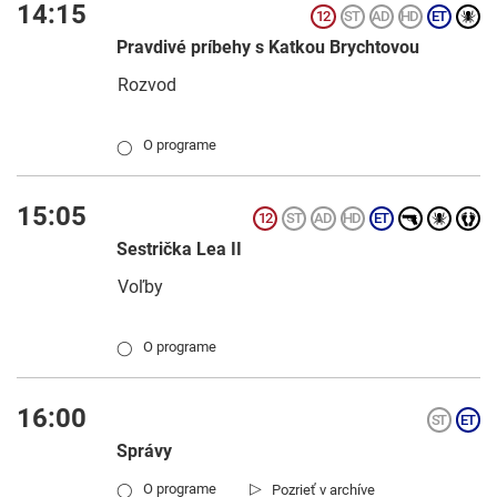
14:15
Pravdivé príbehy s Katkou Brychtovou
Rozvod
O programe
◯
15:05
Sestrička Lea II
Voľby
O programe
◯
16:00
Správy
▷
O programe
Pozrieť v archíve
◯