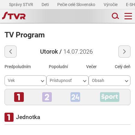
Správy STVR
Deti
Pečie celé Slovensko
Výročie
E-S
TV Program
Utorok /
14.07.2026
Predpoludním
Popoludní
Večer
Celý deň
Vek
Prístupnosť
Obsah
Jednotka