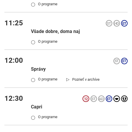
O programe
◯
11:25
Všade dobre, doma naj
O programe
◯
12:00
Správy
▷
O programe
Pozrieť v archíve
◯
12:30
Capri
O programe
◯