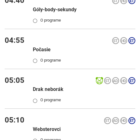
04:40
Góly-body-sekundy
O programe
◯
04:55
Počasie
O programe
◯
05:05
Drak neborák
O programe
◯
05:10
Websterovci
O programe