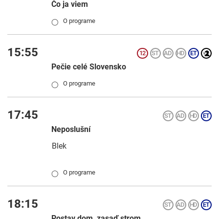
Čo ja viem
O programe
◯
15:55
Pečie celé Slovensko
O programe
◯
17:45
Neposlušní
Blek
O programe
◯
18:15
Postav dom, zasaď strom