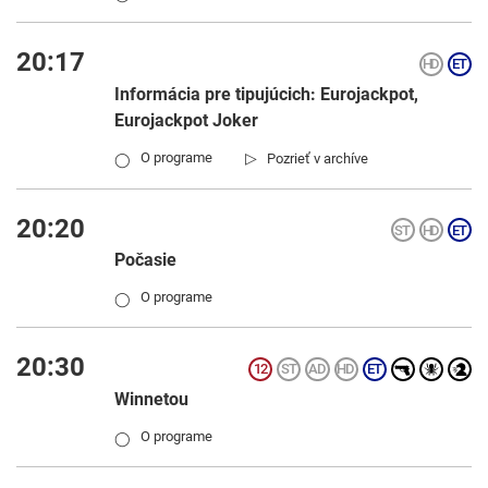
20:17
Informácia pre tipujúcich: Eurojackpot,
Eurojackpot Joker
▷
O programe
Pozrieť v archíve
◯
20:20
Počasie
O programe
◯
20:30
Winnetou
O programe
◯