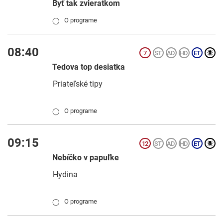
Byť tak zvieratkom
O programe
◯
08:40
Tedova top desiatka
Priateľské tipy
O programe
◯
09:15
Nebíčko v papuľke
Hydina
O programe
◯