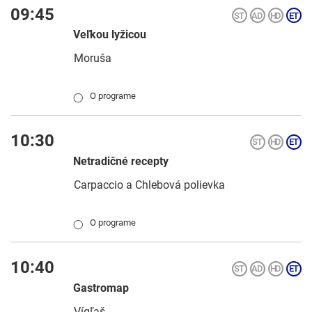
09:45
Veľkou lyžicou
Moruša
O programe
◯
10:30
Netradičné recepty
Carpaccio a Chlebová polievka
O programe
◯
10:40
Gastromap
Vígľaš