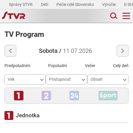
Správy STVR
Deti
Pečie celé Slovensko
Výročie
E-S
TV Program
Sobota /
11.07.2026
Predpoludním
Popoludní
Večer
Celý deň
Vek
Prístupnosť
Obsah
Jednotka