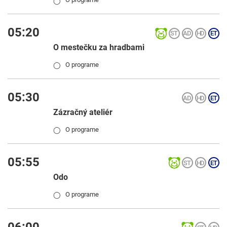
◯
05:20
O mestečku za hradbami
O programe
◯
05:30
Zázračný ateliér
O programe
◯
05:55
Odo
O programe
◯
06:00