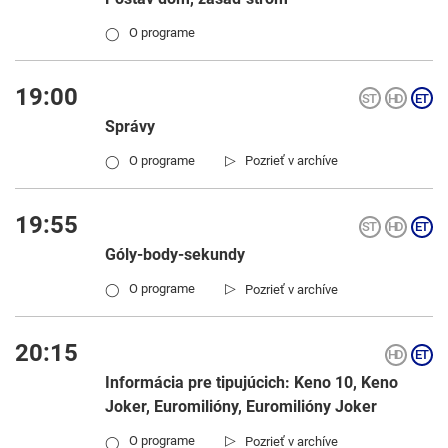
O programe
◯
19:00
Správy
▷
O programe
Pozrieť v archíve
◯
19:55
Góly-body-sekundy
▷
O programe
Pozrieť v archíve
◯
20:15
Informácia pre tipujúcich: Keno 10, Keno
Joker, Euromilióny, Euromilióny Joker
▷
O programe
Pozrieť v archíve
◯