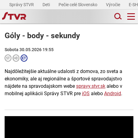
Správy STVR
Deti
Pečie celé Slovensko
Výročie
E-S
Góly - body - sekundy
Sobota 30.05.2026 19:55
Najdôležitejšie aktuálne udalosti z domova, zo sveta a
ekonomiky, ale aj regionálne a športové spravodajstvo
nájdete na spravodajskom webe
spravy.stvr.sk
alebo v
mobilnej aplikácii Správy STVR pre
iOS
alebo
Android
.