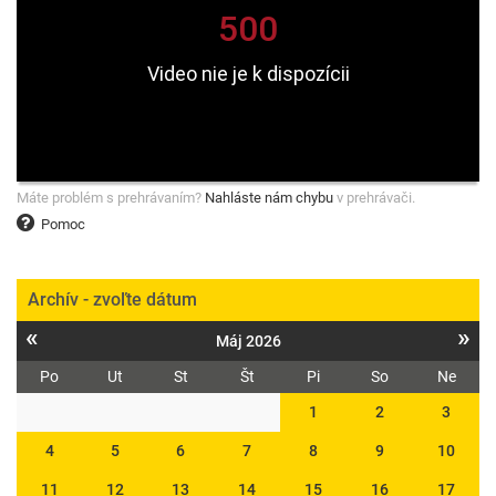
Máte problém s prehrávaním?
Nahláste nám chybu
v prehrávači.
Pomoc
Archív - zvoľte dátum
«
»
Máj 2026
Po
Ut
St
Št
Pi
So
Ne
1
2
3
4
5
6
7
8
9
10
11
12
13
14
15
16
17