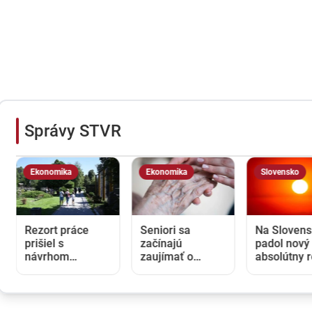
Správy STVR
Ekonomika
Ekonomika
Slovensko
Rezort práce
Seniori sa
Na Sloven
prišiel s
začínajú
padol nový
návrhom
zaujímať o
absolútny 
rodinnej karty so
rodičovský
teploty vz
zľavami.
príspevok od
Opozícia hovorí
detí. Daňový
o
úrad ani