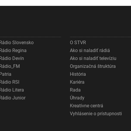
marketingovom
Sociálna
ťahu
poisťovňa im
informácie
nedajú
Rádio Slovensko
O STVR
Rádio Regina
Ako si naladiť rádiá
Rádio Devín
Ako si naladiť televíziu
Rádio_FM
Organizačná štruktúra
Patria
História
Rádio RSI
Kariéra
Rádio Litera
Rada
Rádio Junior
Úhrady
Kreatívne centrá
Vyhlásenie o prístupnosti