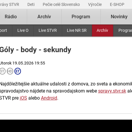
právy STVR
Deti
Pečie celé Slovensko
Výročie
E-SHOP
Rádio
Archív
Program
Novinky
port
Live O
Live STVR
Live NR SR
Archív
Progr
Góly - body - sekundy
Utorok 19.05.2026 19:55
Najdôležitejšie aktuálne udalosti z domova, zo sveta a ekonomiky
spravodajstvo nájdete na spravodajskom webe
spravy.stvr.sk
al
STVR pre
iOS
alebo
Android
.