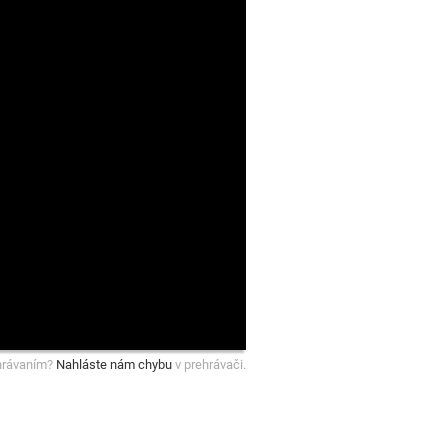
hrávaním?
Nahláste nám chybu
v prehrávači.