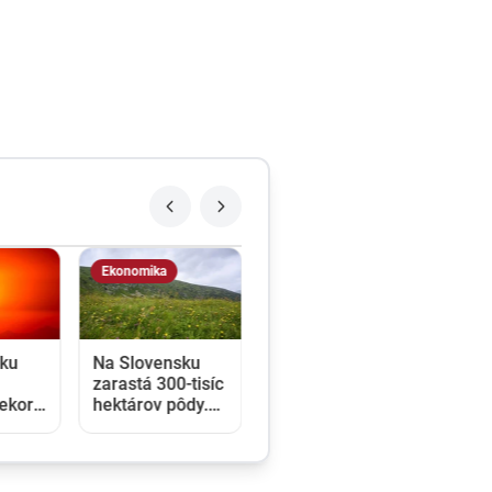
Ekonomika
sku
Na Slovensku
zarastá 300-tisíc
rekord
hektárov pôdy.
duchu
Farmárom by
mohla pomôcť
zvládnuť sucho
či vrátiť do