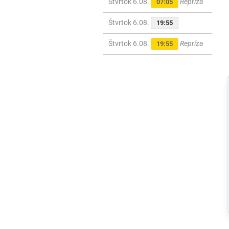
Štvrtok 6.08.
Repríza
07:05
Štvrtok 6.08.
19:55
Štvrtok 6.08.
Repríza
19:55
Svet
Ruský dron
prenasledoval
predajcu
zeleniny v
Chersone. Svet
to musí vidieť,
apeluje