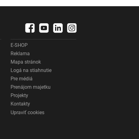
krajiny zdroje
pitnej vody
E-SHOP
Reklama
Mapa stránok
Logá na stiahnutie
Pre médiá
Prenájom majetku
Projekty
Kontakty
Upraviť cookies