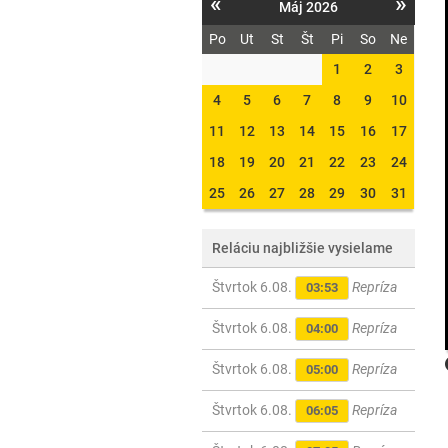
«
»
Máj 2026
Po
Ut
St
Št
Pi
So
Ne
1
2
3
4
5
6
7
8
9
10
11
12
13
14
15
16
17
18
19
20
21
22
23
24
25
26
27
28
29
30
31
Reláciu najbližšie vysielame
Štvrtok 6.08.
Repríza
03:53
Štvrtok 6.08.
Repríza
04:00
Štvrtok 6.08.
Repríza
05:00
Štvrtok 6.08.
Repríza
06:05