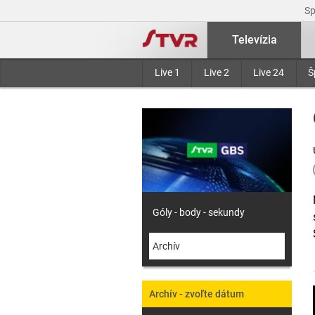
S
Televízia
Live 1
Live 2
Live 24
Š
Góly - body - sekundy
Archív
Archív - zvoľte dátum