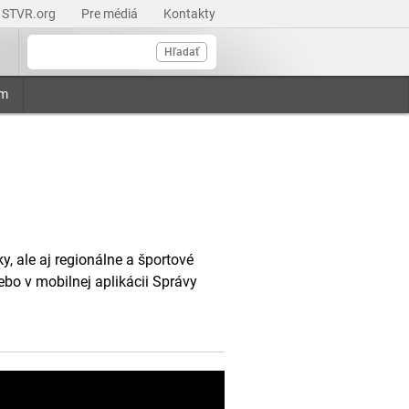
STVR.org
Pre médiá
Kontakty
Hľadať
am
, ale aj regionálne a športové
ebo v mobilnej aplikácii Správy