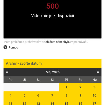
Máte problém s prehrávaním?
Nahláste nám chybu
v prehrávači.
Pomoc
Archív - zvoľte dátum
«
»
Máj 2026
Po
Ut
St
Št
Pi
So
Ne
1
2
3
4
5
6
7
8
9
10
11
12
13
14
15
16
17