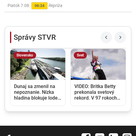
Piatok 7.08.
Repríza
06:24
Správy STVR
Slovensko
Svet
,
Dunaj sa zmenil na
VIDEO: Britka Betty
nepoznanie. Nízka
prekonala svetový
hladina blokuje lode a
rekord. V 97 rokoch
zvyšuje náklady na
sa stala najstaršou
prepravu
ženou, ktorá kráčala
po krídle lietadla