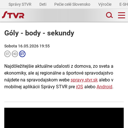
Správy STVR
Deti
Pečie celé Slovensko
Výročie
E-S
Góly - body - sekundy
Sobota 16.05.2026 19:55
Najdôležitejšie aktuálne udalosti z domova, zo sveta a
ekonomiky, ale aj regionálne a športové spravodajstvo
nájdete na spravodajskom webe
spravy.stvr.sk
alebo v
mobilnej aplikácii Správy STVR pre
iOS
alebo
Android
.