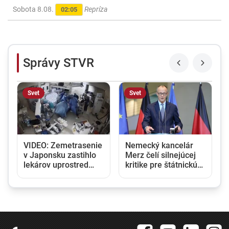
Sobota 8.08.
Repríza
02:05
Správy STVR
Svet
Svet
VIDEO: Zemetrasenie
Nemecký kancelár
v Japonsku zastihlo
Merz čelí silnejúcej
lekárov uprostred
kritike pre štátnickú
y
operácie, pacienta
neschopnosť. Jeho
chránili vlastnými
dôvera v udržanie
telami
jednotnosti klesá