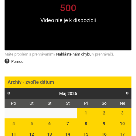
Máte problém s prehrávaním?
Nahláste nám chybu
v prehrávači.
Pomoc
Archív - zvoľte dátum
«
»
Máj 2026
Po
Ut
St
Št
Pi
So
Ne
1
2
3
4
5
6
7
8
9
10
11
12
13
14
15
16
17