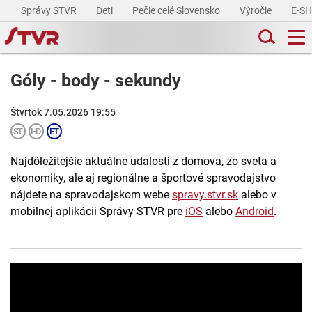
Správy STVR
Deti
Pečie celé Slovensko
Výročie
E-S
Góly - body - sekundy
Štvrtok 7.05.2026 19:55
Najdôležitejšie aktuálne udalosti z domova, zo sveta a
ekonomiky, ale aj regionálne a športové spravodajstvo
nájdete na spravodajskom webe
spravy.stvr.sk
alebo v
mobilnej aplikácii Správy STVR pre
iOS
alebo
Android
.