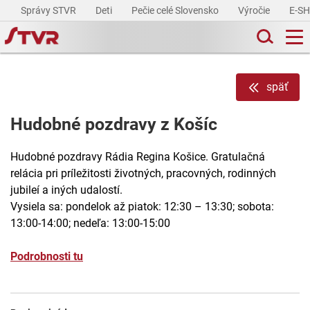
Správy STVR
Deti
Pečie celé Slovensko
Výročie
E-S
späť
Hudobné pozdravy z Košíc
Hudobné pozdravy Rádia Regina Košice. Gratulačná
relácia pri príležitosti životných, pracovných, rodinných
jubileí a iných udalostí.
Vysiela sa: pondelok až piatok: 12:30 – 13:30; sobota:
13:00-14:00; nedeľa: 13:00-15:00
Podrobnosti tu