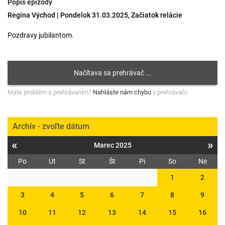
Popis epizódy
Regina Východ | Pondelok 31.03.2025, Začiatok relácie
Pozdravy jubilantom.
Máte problém s prehrávaním?
Nahláste nám chybu
v prehrávači.
Archív - zvoľte dátum
«
»
Marec 2025
Po
Ut
St
Št
Pi
So
Ne
1
2
3
4
5
6
7
8
9
10
11
12
13
14
15
16