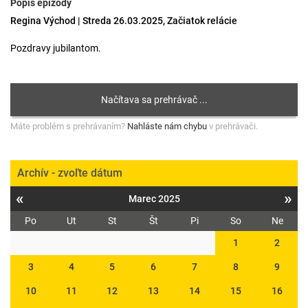
Popis epizódy
Regina Východ | Streda 26.03.2025, Začiatok relácie
Pozdravy jubilantom.
Máte problém s prehrávaním?
Nahláste nám chybu
v prehrávači.
Archív - zvoľte dátum
«
»
Marec 2025
Po
Ut
St
Št
Pi
So
Ne
1
2
3
4
5
6
7
8
9
10
11
12
13
14
15
16