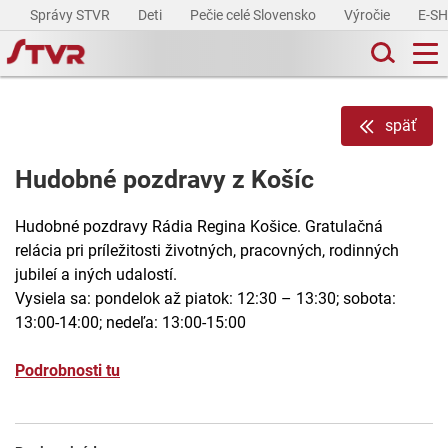
Správy STVR
Deti
Pečie celé Slovensko
Výročie
E-S
späť
Hudobné pozdravy z Košíc
Hudobné pozdravy Rádia Regina Košice. Gratulačná
relácia pri príležitosti životných, pracovných, rodinných
jubileí a iných udalostí.
Vysiela sa: pondelok až piatok: 12:30 – 13:30; sobota:
13:00-14:00; nedeľa: 13:00-15:00
Podrobnosti tu