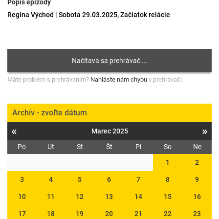
Popis epizódy
Regina Východ | Sobota 29.03.2025, Začiatok relácie
Máte problém s prehrávaním?
Nahláste nám chybu
v prehrávači.
Archív - zvoľte dátum
«
»
Marec 2025
Po
Ut
St
Št
Pi
So
Ne
1
2
3
4
5
6
7
8
9
10
11
12
13
14
15
16
17
18
19
20
21
22
23