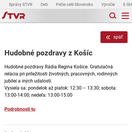
Správy STVR
Deti
Pečie celé Slovensko
Výročie
E-S
späť
Hudobné pozdravy z Košíc
Hudobné pozdravy Rádia Regina Košice. Gratulačná
relácia pri príležitosti životných, pracovných, rodinných
jubileí a iných udalostí.
Vysiela sa: pondelok až piatok: 12:30 – 13:30; sobota:
13:00-14:00; nedeľa: 13:00-15:00
Podrobnosti tu