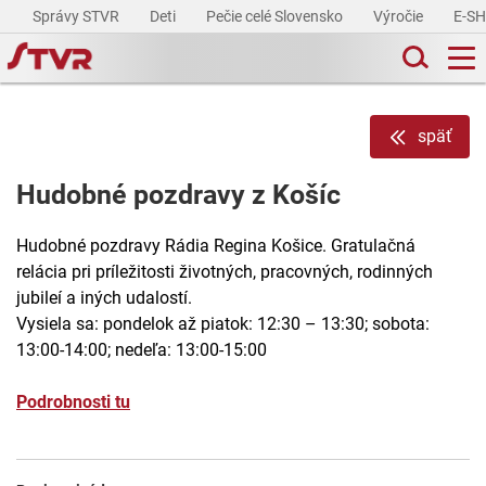
Správy STVR
Deti
Pečie celé Slovensko
Výročie
E-S
späť
Hudobné pozdravy z Košíc
Hudobné pozdravy Rádia Regina Košice. Gratulačná
relácia pri príležitosti životných, pracovných, rodinných
jubileí a iných udalostí.
Vysiela sa: pondelok až piatok: 12:30 – 13:30; sobota:
13:00-14:00; nedeľa: 13:00-15:00
Podrobnosti tu