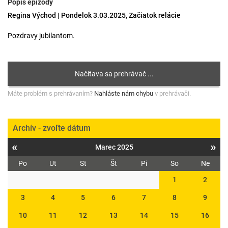
Popis epizódy
Regina Východ | Pondelok 3.03.2025, Začiatok relácie
Pozdravy jubilantom.
Máte problém s prehrávaním?
Nahláste nám chybu
v prehrávači.
Archív - zvoľte dátum
«
»
Marec 2025
Po
Ut
St
Št
Pi
So
Ne
1
2
3
4
5
6
7
8
9
10
11
12
13
14
15
16