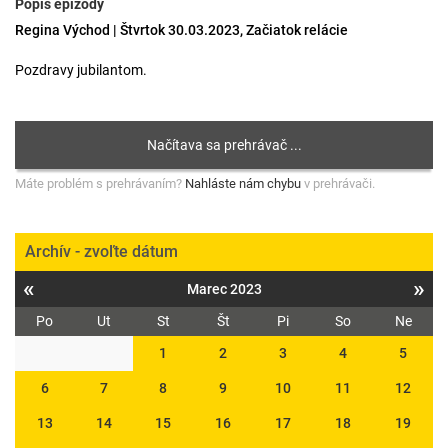
Popis epizódy
Regina Východ | Štvrtok 30.03.2023, Začiatok relácie
Pozdravy jubilantom.
Máte problém s prehrávaním?
Nahláste nám chybu
v prehrávači.
Archív - zvoľte dátum
«
»
Marec 2023
Po
Ut
St
Št
Pi
So
Ne
1
2
3
4
5
6
7
8
9
10
11
12
13
14
15
16
17
18
19