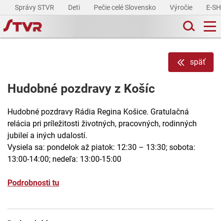
Správy STVR
Deti
Pečie celé Slovensko
Výročie
E-S
späť
Hudobné pozdravy z Košíc
Hudobné pozdravy Rádia Regina Košice. Gratulačná
relácia pri príležitosti životných, pracovných, rodinných
jubileí a iných udalostí.
Vysiela sa: pondelok až piatok: 12:30 – 13:30; sobota:
13:00-14:00; nedeľa: 13:00-15:00
Podrobnosti tu