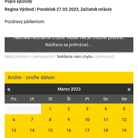
Popis epizódy
Regina Východ | Pondelok 27.03.2023, Začiatok relácie
Pozdravy jubilantom.
Máte problém s prehrávaním?
Nahláste nám chybu
v prehrávači.
Archív - zvoľte dátum
«
»
Marec 2023
Po
Ut
St
Št
Pi
So
Ne
1
2
3
4
5
6
7
8
9
10
11
12
13
14
15
16
17
18
19