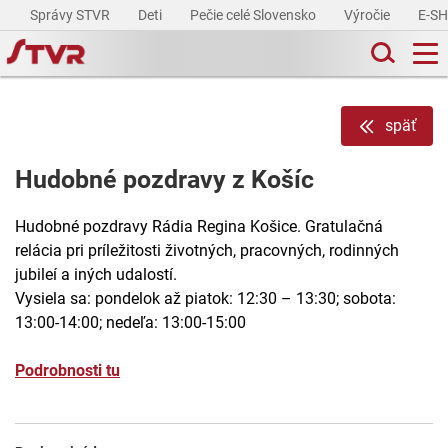
Správy STVR
Deti
Pečie celé Slovensko
Výročie
E-S
späť
Hudobné pozdravy z Košíc
Hudobné pozdravy Rádia Regina Košice. Gratulačná
relácia pri príležitosti životných, pracovných, rodinných
jubileí a iných udalostí.
Vysiela sa: pondelok až piatok: 12:30 – 13:30; sobota:
13:00-14:00; nedeľa: 13:00-15:00
Podrobnosti tu