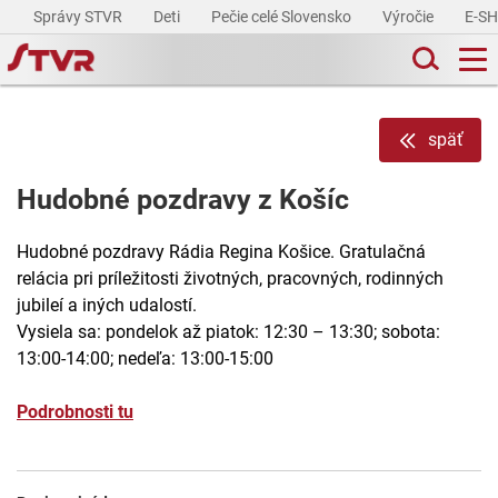
Správy STVR
Deti
Pečie celé Slovensko
Výročie
E-S
späť
Hudobné pozdravy z Košíc
Hudobné pozdravy Rádia Regina Košice. Gratulačná
relácia pri príležitosti životných, pracovných, rodinných
jubileí a iných udalostí.
Vysiela sa: pondelok až piatok: 12:30 – 13:30; sobota:
13:00-14:00; nedeľa: 13:00-15:00
Podrobnosti tu