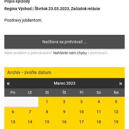
Popis epizódy
Regina Východ | Štvrtok 23.03.2023, Začiatok relácie
Pozdravy jubilantom.
Máte problém s prehrávaním?
Nahláste nám chybu
v prehrávači.
Archív - zvoľte dátum
«
»
Marec 2023
Po
Ut
St
Št
Pi
So
Ne
1
2
3
4
5
6
7
8
9
10
11
12
13
14
15
16
17
18
19