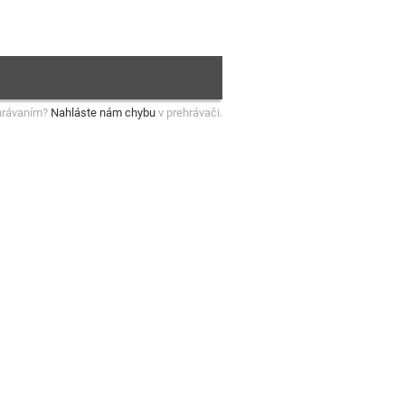
hrávaním?
Nahláste nám chybu
v prehrávači.