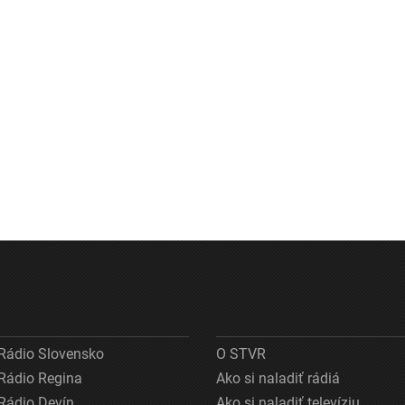
Rádio Slovensko
O STVR
Rádio Regina
Ako si naladiť rádiá
Rádio Devín
Ako si naladiť televíziu