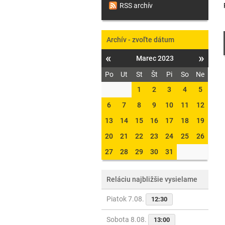
RSS archív
Archív - zvoľte dátum
«
»
Marec 2023
Po
Ut
St
Št
Pi
So
Ne
1
2
3
4
5
6
7
8
9
10
11
12
13
14
15
16
17
18
19
20
21
22
23
24
25
26
27
28
29
30
31
Reláciu najbližšie vysielame
Piatok 7.08.
12:30
Sobota 8.08.
13:00