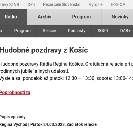
právy STVR
Deti
Pečie celé Slovensko
Výročie
E-SHOP
Rádio
Archív
Program
Novinky
ra
Program
Relácie
Podcasty
SOSR
DAB+
Hudobné pozdravy z Košíc
Hudobné pozdravy Rádia Regina Košice. Gratulačná relácia pri pr
rodinných jubileí a iných udalostí.
Vysiela sa: pondelok až piatok: 12:30 – 13:30; sobota: 13:00-14
Podrobnosti tu
Popis epizódy
Regina Východ | Piatok 24.03.2023, Začiatok relácie