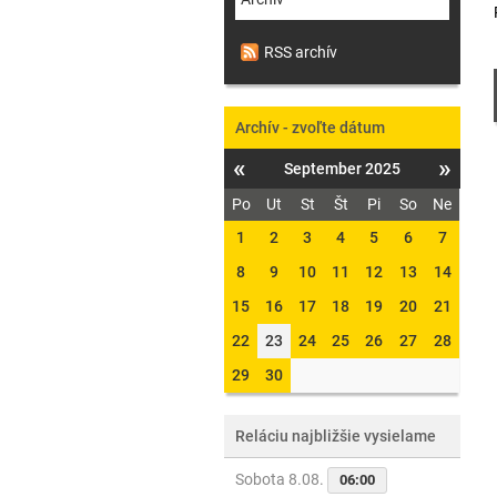
RSS archív
Archív - zvoľte dátum
«
»
September 2025
Po
Ut
St
Št
Pi
So
Ne
1
2
3
4
5
6
7
8
9
10
11
12
13
14
15
16
17
18
19
20
21
22
23
24
25
26
27
28
29
30
Reláciu najbližšie vysielame
Sobota 8.08.
06:00