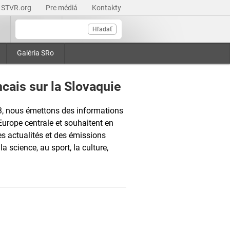
STVR.org
Pre médiá
Kontakty
Hľadať
Galéria SRo
cais sur la Slovaquie
3, nous émettons des informations
Europe centrale et souhaitent en
s actualités et des émissions
la science, au sport, la culture,