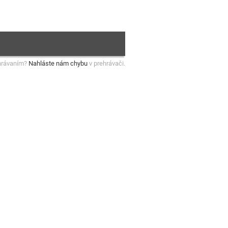
hrávaním?
Nahláste nám chybu
v prehrávači.