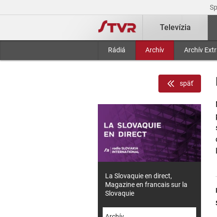
S
Televízia
Rádiá
Archív
Archív Ext
späť
La Slovaquie en direct,
Magazine en francais sur la
Slovaquie
Archív