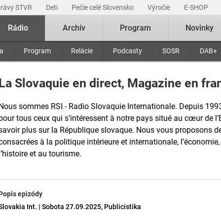
právy STVR
Deti
Pečie celé Slovensko
Výročie
E-SHOP
Rádio
Archív
Program
Novinky
ra
Program
Relácie
Podcasty
SOSR
DAB+
La Slovaquie en direct, Magazine en fran
Nous sommes RSI - Radio Slovaquie Internationale. Depuis 199
pour tous ceux qui s’intéressent à notre pays situé au cœur de l’
savoir plus sur la République slovaque. Nous vous proposons de
consacrées à la politique intérieure et internationale, l’économie, 
l’histoire et au tourisme.
Popis epizódy
Slovakia Int. | Sobota 27.09.2025, Publicistika