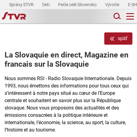
Správy STVR
Deti
Pečie celé Slovensko
Výročie
E-S
späť
La Slovaquie en direct, Magazine en
francais sur la Slovaquie
Nous sommes RSI - Radio Slovaquie Internationale. Depuis
1993, nous émettons des informations pour tous ceux qui
s’intéressent à notre pays situé au cœur de l’Europe
centrale et souhaitent en savoir plus sur la République
slovaque. Nous vous proposons des actualités et des
émissions consacrées à la politique intérieure et
internationale, l’économie, la science, au sport, la culture,
l’histoire et au tourisme.