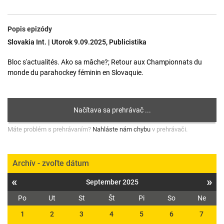
Popis epizódy
Slovakia Int. | Utorok 9.09.2025, Publicistika
Bloc s'actualités. Ako sa mâche?; Retour aux Championnats du
monde du parahockey féminin en Slovaquie.
Máte problém s prehrávaním?
Nahláste nám chybu
v prehrávači.
Archív - zvoľte dátum
«
»
September 2025
Po
Ut
St
Št
Pi
So
Ne
1
2
3
4
5
6
7