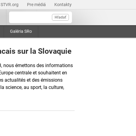
STVR.org
Pre médiá
Kontakty
Hľadať
Galéria SRo
cais sur la Slovaquie
3, nous émettons des informations
Europe centrale et souhaitent en
s actualités et des émissions
la science, au sport, la culture,