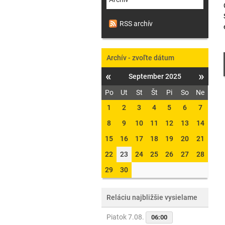
RSS archív
Archív - zvoľte dátum
«
»
September 2025
Po
Ut
St
Št
Pi
So
Ne
1
2
3
4
5
6
7
8
9
10
11
12
13
14
15
16
17
18
19
20
21
22
23
24
25
26
27
28
29
30
Reláciu najbližšie vysielame
Piatok 7.08.
06:00