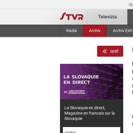
S
Televízia
Rádiá
Archív
Archív Ext
späť
La Slovaquie en direct,
Magazine en francais sur la
Slovaquie
Archív