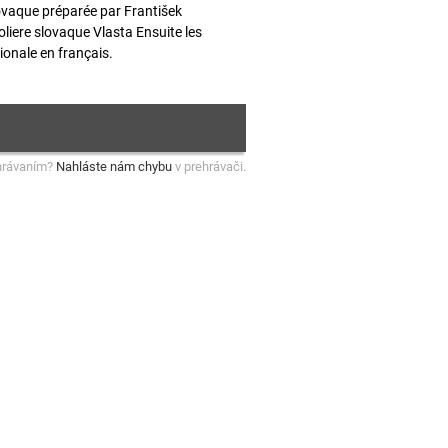
ovaque préparée par František
liere slovaque Vlasta Ensuite les
ionale en français.
hrávaním?
Nahláste nám chybu
v prehrávači.