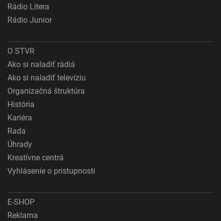
Rádio Litera
Rádio Junior
O STVR
Ako si naladiť rádiá
Ako si naladiť televíziu
Organizačná štruktúra
História
Kariéra
Rada
Úhrady
Kreatívne centrá
Vyhlásenie o prístupnosti
E-SHOP
Reklama