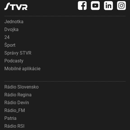
Jednotka
Dvojka
24
Šport
Správy STVR
Podcasty
Mobilné aplikácie
Rádio Slovensko
Rádio Regina
Rádio Devín
Rádio_FM
Patria
Rádio RSI