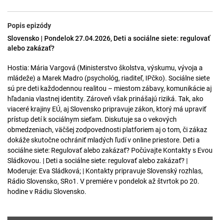
Popis epizódy
Slovensko | Pondelok 27.04.2026, Deti a sociálne siete: regulovať
alebo zakázať?
Hostia: Mária Vargová (Ministerstvo školstva, výskumu, vývoja a
mládeže) a Marek Madro (psychológ, riaditeľ, IPčko). Sociálne siete
sú pre deti každodennou realitou – miestom zábavy, komunikácie aj
hľadania vlastnej identity. Zároveň však prinášajú riziká. Tak, ako
viaceré krajiny EÚ, aj Slovensko pripravuje zákon, ktorý má upraviť
prístup detí k sociálnym sieťam. Diskutuje sa o vekových
obmedzeniach, väčšej zodpovednosti platforiem aj o tom, či zákaz
dokáže skutočne ochrániť mladých ľudí v online priestore. Deti a
sociálne siete: Regulovať alebo zakázať? Počúvajte Kontakty s Evou
Sládkovou. | Deti a sociálne siete: regulovať alebo zakázať? |
Moderuje: Eva Sládková; | Kontakty pripravuje Slovenský rozhlas,
Rádio Slovensko, SRo1. V premiére v pondelok až štvrtok po 20.
hodine v Rádiu Slovensko.