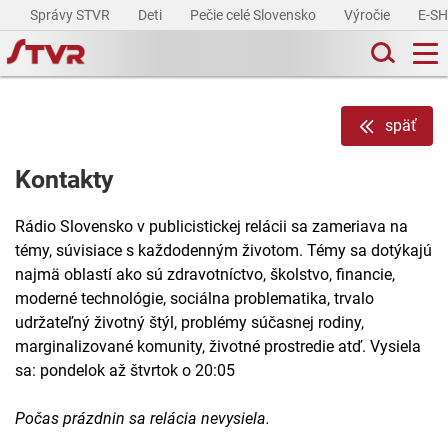
Správy STVR
Deti
Pečie celé Slovensko
Výročie
E-S
späť
Kontakty
Rádio Slovensko v publicistickej relácii sa zameriava na
témy, súvisiace s každodenným životom. Témy sa dotýkajú
najmä oblastí ako sú zdravotníctvo, školstvo, financie,
moderné technológie, sociálna problematika, trvalo
udržateľný životný štýl, problémy súčasnej rodiny,
marginalizované komunity, životné prostredie atď. Vysiela
sa: pondelok až štvrtok o 20:05
Počas prázdnin sa relácia nevysiela.