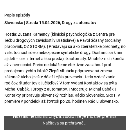
Popis epizódy
Slovensko | Streda 15.04.2026, Drogy z automatov
Hostia: Zuzana Kamendy (klinická psychologička z Centra pre
liečbu drogových závislostí v Bratislave) a Pavol Ščasný (sociálny
pracovník, OZ STORM). | Predávajú sa ako zberateľské predmety, no
v skutočnosti ide o nebezpečné syntetické drogy. Dostanú sa k nim
aj deti – cez internet alebo predajné automaty. Mnohé z nich končia
až v nemocnici. Prečo nedokážeme efektívne zasiahnuť proti
predajcom týchto látok? Zlepší situáciu pripravovaná zmena
zákona? Alebo je ešte dôležitejšia prevencia - teda vzdelávanie
rodičov, študentov aj učiteľov? V tom vydaní Kontaktov sa pýta
Michal Čabák. | Drogy z automatov. | Moderuje: Michal Čabák; |
Kontakty pripravuje Slovenský rozhlas, Rádio Slovensko, SRo1. V
premiére v pondelok až štvrtok po 20. hodine v Rádiu Slovensko.