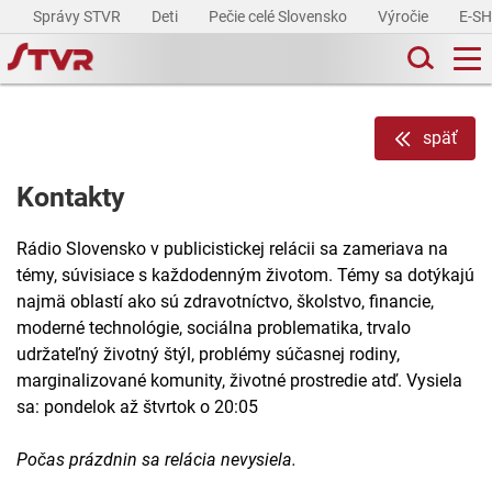
Správy STVR
Deti
Pečie celé Slovensko
Výročie
E-S
späť
Kontakty
Rádio Slovensko v publicistickej relácii sa zameriava na
témy, súvisiace s každodenným životom. Témy sa dotýkajú
najmä oblastí ako sú zdravotníctvo, školstvo, financie,
moderné technológie, sociálna problematika, trvalo
udržateľný životný štýl, problémy súčasnej rodiny,
marginalizované komunity, životné prostredie atď. Vysiela
sa: pondelok až štvrtok o 20:05
Počas prázdnin sa relácia nevysiela.