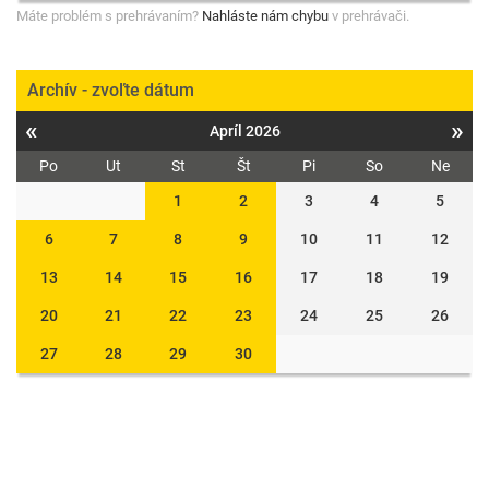
Máte problém s prehrávaním?
Nahláste nám chybu
v prehrávači.
Archív - zvoľte dátum
«
»
Apríl 2026
Po
Ut
St
Št
Pi
So
Ne
1
2
3
4
5
6
7
8
9
10
11
12
13
14
15
16
17
18
19
20
21
22
23
24
25
26
27
28
29
30