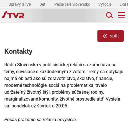
Správy STVR
Deti
Pečie celé Slovensko
Výročie
E-S
späť
Kontakty
Rádio Slovensko v publicistickej relácii sa zameriava na
témy, súvisiace s každodenným životom. Témy sa dotýkajú
najmä oblastí ako sú zdravotníctvo, školstvo, financie,
moderné technológie, sociálna problematika, trvalo
udržateľný životný štýl, problémy súčasnej rodiny,
marginalizované komunity, životné prostredie atď. Vysiela
sa: pondelok až štvrtok o 20:05
Počas prázdnin sa relácia nevysiela.