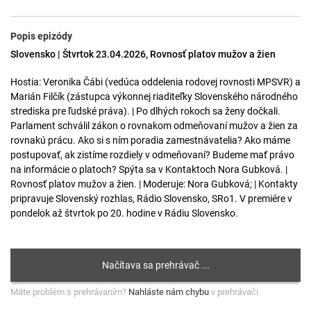
Popis epizódy
Slovensko | Štvrtok 23.04.2026, Rovnosť platov mužov a žien
Hostia: Veronika Čábi (vedúca oddelenia rodovej rovnosti MPSVR) a
Marián Filčík (zástupca výkonnej riaditeľky Slovenského národného
strediska pre ľudské práva). | Po dlhých rokoch sa ženy dočkali.
Parlament schválil zákon o rovnakom odmeňovaní mužov a žien za
rovnakú prácu. Ako si s ním poradia zamestnávatelia? Ako máme
postupovať, ak zistíme rozdiely v odmeňovaní? Budeme mať právo
na informácie o platoch? Spýta sa v Kontaktoch Nora Gubková. |
Rovnosť platov mužov a žien. | Moderuje: Nora Gubková; | Kontakty
pripravuje Slovenský rozhlas, Rádio Slovensko, SRo1. V premiére v
pondelok až štvrtok po 20. hodine v Rádiu Slovensko.
Máte problém s prehrávaním?
Nahláste nám chybu
v prehrávači.