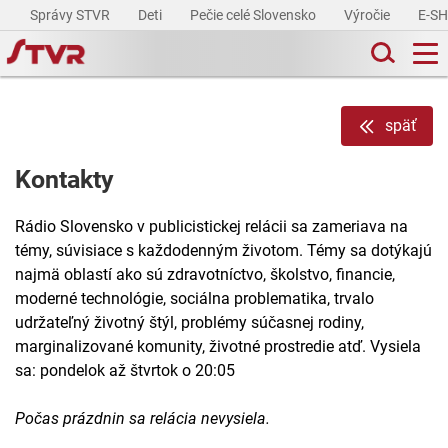
Správy STVR
Deti
Pečie celé Slovensko
Výročie
E-S
späť
Kontakty
Rádio Slovensko v publicistickej relácii sa zameriava na
témy, súvisiace s každodenným životom. Témy sa dotýkajú
najmä oblastí ako sú zdravotníctvo, školstvo, financie,
moderné technológie, sociálna problematika, trvalo
udržateľný životný štýl, problémy súčasnej rodiny,
marginalizované komunity, životné prostredie atď. Vysiela
sa: pondelok až štvrtok o 20:05
Počas prázdnin sa relácia nevysiela.