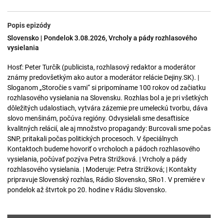
Popis epizódy
Slovensko | Pondelok 3.08.2026, Vrcholy a pády rozhlasového
vysielania
Hosť: Peter Turčík (publicista, rozhlasový redaktor a moderátor
známy predovšetkým ako autor a moderátor relácie Dejiny.SK). |
Sloganom „Storočie s vami“ si pripomíname 100 rokov od začiatku
rozhlasového vysielania na Slovensku. Rozhlas bol a je pri všetkých
dôležitých udalostiach, vytvára zázemie pre umeleckú tvorbu, dáva
slovo menšinám, počúva regióny. Odvysielali sme desaťtisíce
kvalitných relácií, ale aj množstvo propagandy: Burcovali sme počas
SNP, pritakali počas politických procesoch. V špeciálnych
Kontaktoch budeme hovoriť o vrcholoch a pádoch rozhlasového
vysielania, počúvať pozýva Petra Strižková. | Vrcholy a pády
rozhlasového vysielania. | Moderuje: Petra Strižková; | Kontakty
pripravuje Slovenský rozhlas, Rádio Slovensko, SRo1. V premiére v
pondelok až štvrtok po 20. hodine v Rádiu Slovensko.