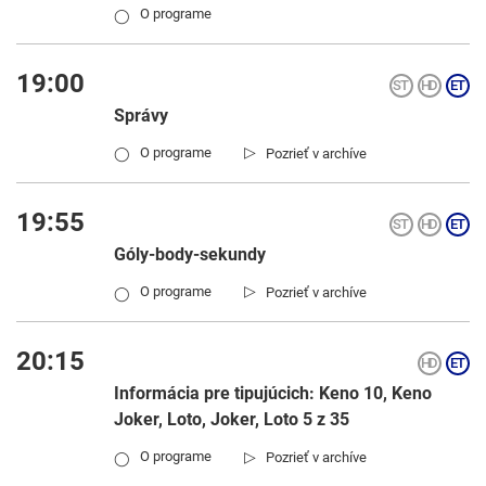
O programe
◯
19:00
Správy
▷
O programe
Pozrieť v archíve
◯
19:55
Góly-body-sekundy
▷
O programe
Pozrieť v archíve
◯
20:15
Informácia pre tipujúcich: Keno 10, Keno
Joker, Loto, Joker, Loto 5 z 35
▷
O programe
Pozrieť v archíve
◯