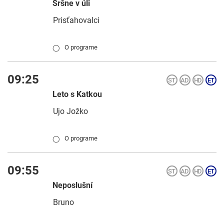
Sršne v úli
Prisťahovalci
O programe
◯
09:25
Leto s Katkou
Ujo Jožko
O programe
◯
09:55
Neposlušní
Bruno