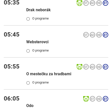
05:35
Drak neborák
O programe
◯
05:45
Websterovci
O programe
◯
05:55
O mestečku za hradbami
O programe
◯
06:05
Odo