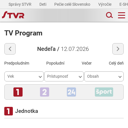
Správy STVR
Deti
Pečie celé Slovensko
Výročie
E-S
TV Program
Nedeľa /
12.07.2026
Predpoludním
Popoludní
Večer
Celý deň
Vek
Prístupnosť
Obsah
Jednotka