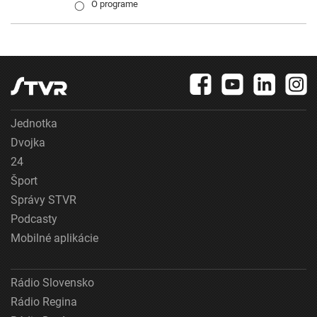
O programe
◯
Jednotka
Dvojka
24
Šport
Správy STVR
Podcasty
Mobilné aplikácie
Rádio Slovensko
Rádio Regina