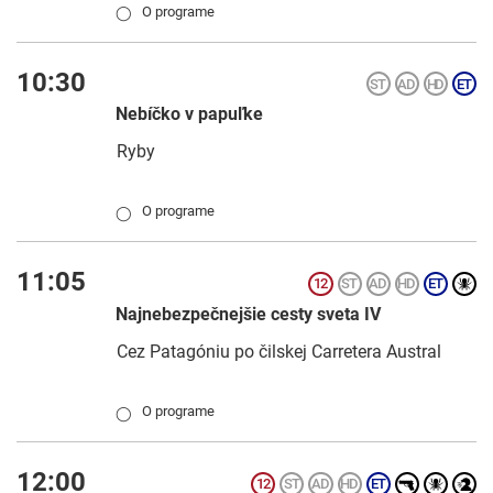
O programe
◯
10:30
Nebíčko v papuľke
Ryby
O programe
◯
11:05
Najnebezpečnejšie cesty sveta IV
Cez Patagóniu po čilskej Carretera Austral
O programe
◯
12:00