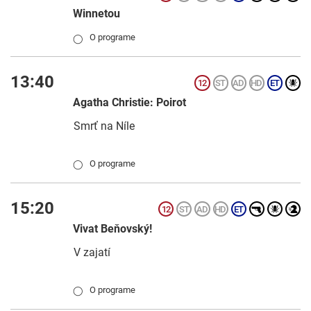
Winnetou
O programe
◯
13:40
Agatha Christie: Poirot
Smrť na Níle
O programe
◯
15:20
Vivat Beňovský!
V zajatí
O programe
◯