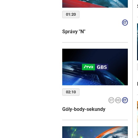
01:20
Správy "N"
02:10
Góly-body-sekundy