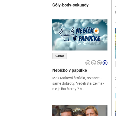
Góly-body-sekundy
04:50
Nebíčko v papuľke
Mak Maková štrúdla, rezance –
samé dobroty. Vedeli ste, že mak
nie je iba čierny ? A …