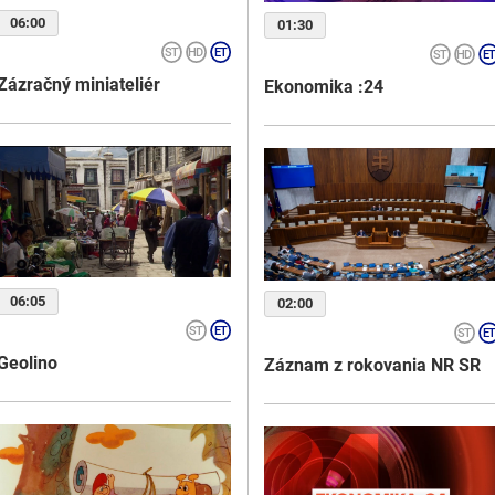
06:00
01:30
Zázračný miniateliér
Ekonomika :24
06:05
02:00
Geolino
Záznam z rokovania NR SR