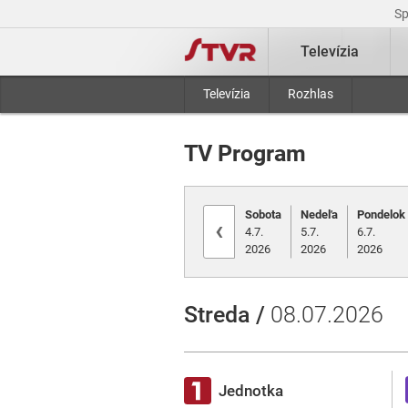
S
Televízia
Televízia
Rozhlas
TV Program
Sobota
Nedeľa
Pondelok
‹
4.7.
5.7.
6.7.
2026
2026
2026
Streda /
08.07.2026
Jednotka