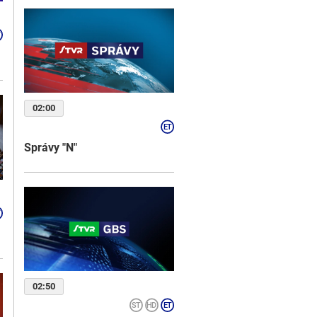
02:00
Správy "N"
02:50