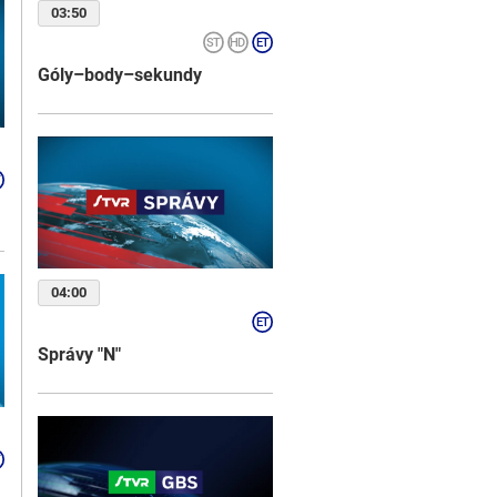
03:50
Góly–body–sekundy
04:00
Správy "N"