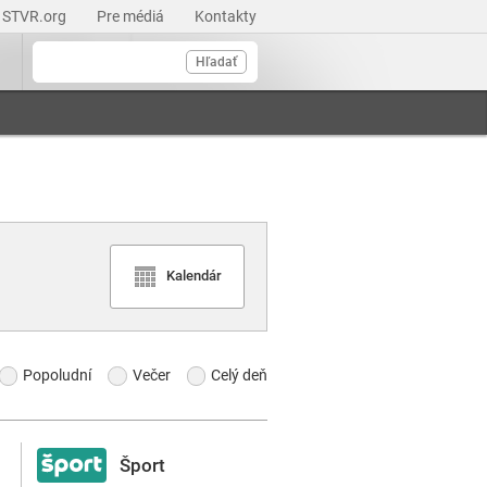
STVR.org
Pre médiá
Kontakty
Hľadať
Kalendár
Popoludní
Večer
Celý deň
Šport