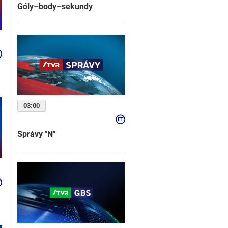
Góly–body–sekundy
03:00
Správy "N"