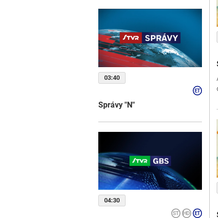
03:40
Správy "N"
04:30