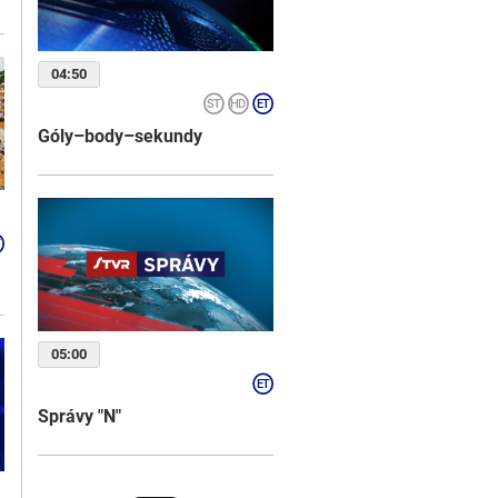
04:50
Góly–body–sekundy
05:00
Správy "N"