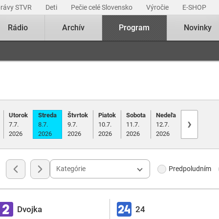
právy STVR
Deti
Pečie celé Slovensko
Výročie
E-SHOP
Rádio
Archív
Program
Novinky
Utorok
Streda
Štvrtok
Piatok
Sobota
Nedeľa
›
7.7.
8.7.
9.7.
10.7.
11.7.
12.7.
2026
2026
2026
2026
2026
2026
Kategórie
Predpoludním
Dvojka
24