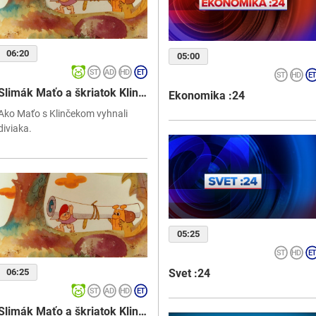
06:20
05:00
Slimák Maťo a škriatok Klinček
Ekonomika :24
Ako Maťo s Klinčekom vyhnali
diviaka.
05:25
Svet :24
06:25
Slimák Maťo a škriatok Klinček