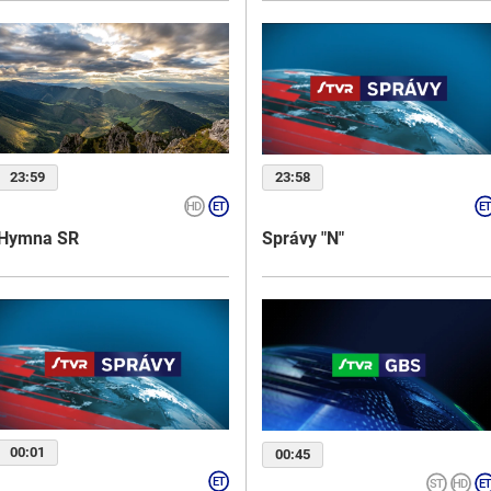
23:59
23:58
Hymna SR
Správy "N"
00:01
00:45