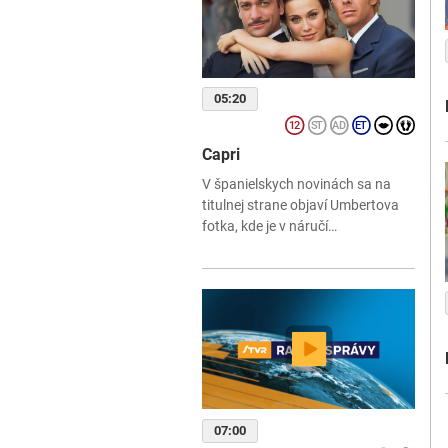
05:20
Capri
V španielskych novinách sa na
titulnej strane objaví Umbertova
fotka, kde je v náručí…
07:00