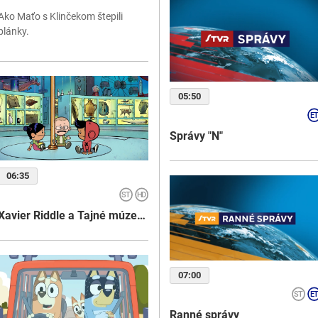
Ako Maťo s Klinčekom štepili
plánky.
05:50
Správy "N"
06:35
Xavier Riddle a Tajné múzeum
07:00
Ranné správy