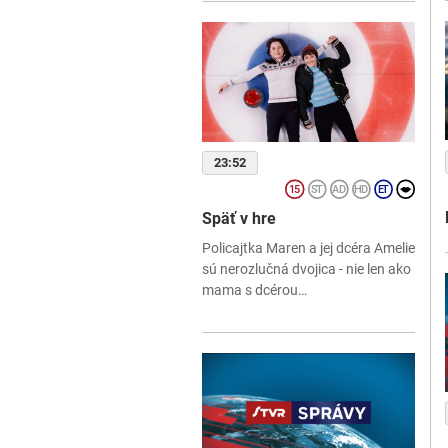
23:52
Späť v hre
Policajtka Maren a jej dcéra Amelie
sú nerozlučná dvojica - nie len ako
mama s dcérou…