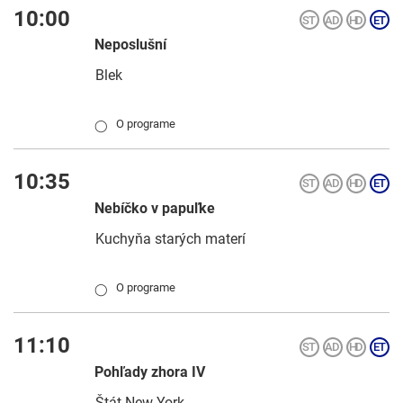
10:00
Neposlušní
Blek
O programe
◯
10:35
Nebíčko v papuľke
Kuchyňa starých materí
O programe
◯
11:10
Pohľady zhora IV
Štát New York