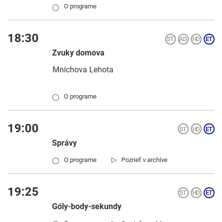
O programe
◯
18:30
Zvuky domova
Mníchova Lehota
O programe
◯
19:00
Správy
▷
O programe
Pozrieť v archíve
◯
19:25
Góly-body-sekundy