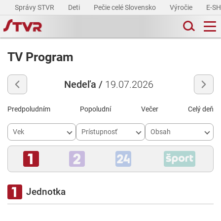
Správy STVR
Deti
Pečie celé Slovensko
Výročie
E-S
TV Program
Nedeľa /
19.07.2026
Predpoludním
Popoludní
Večer
Celý deň
Vek
Prístupnosť
Obsah
Jednotka