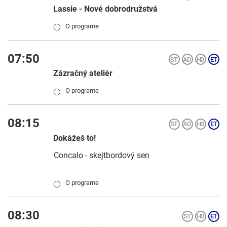
Lassie - Nové dobrodružstvá
O programe
◯
07:50
Zázračný ateliér
O programe
◯
08:15
Dokážeš to!
Concalo - skejtbordový sen
O programe
◯
08:30