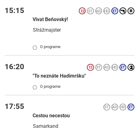
15:15
Vivat Beňovský!
Strážmajster
O programe
◯
16:20
"To neznáte Hadimršku"
O programe
◯
17:55
Cestou necestou
Samarkand