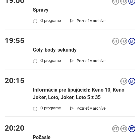
19:00
Správy
▷
O programe
Pozrieť v archíve
◯
19:55
Góly-body-sekundy
▷
O programe
Pozrieť v archíve
◯
20:15
Informácia pre tipujúcich: Keno 10, Keno
Joker, Loto, Joker, Loto 5 z 35
▷
O programe
Pozrieť v archíve
◯
20:20
Počasie