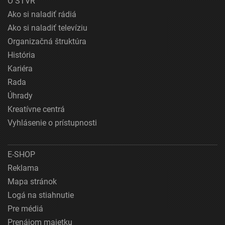
O STVR
Ako si naladiť rádiá
Ako si naladiť televíziu
Organizačná štruktúra
História
Kariéra
Rada
Úhrady
Kreatívne centrá
Vyhlásenie o prístupnosti
E-SHOP
Reklama
Mapa stránok
Logá na stiahnutie
Pre médiá
Prenájom majetku