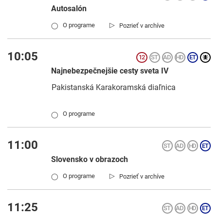
Autosalón
▷
O programe
Pozrieť v archíve
◯
10:05
Najnebezpečnejšie cesty sveta IV
Pakistanská Karakoramská diaľnica
O programe
◯
11:00
Slovensko v obrazoch
▷
O programe
Pozrieť v archíve
◯
11:25