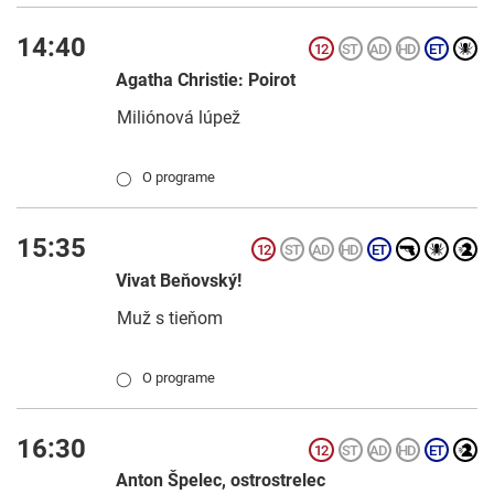
14:40
Agatha Christie: Poirot
Miliónová lúpež
O programe
◯
15:35
Vivat Beňovský!
Muž s tieňom
O programe
◯
16:30
Anton Špelec, ostrostrelec