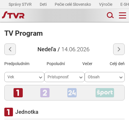
Správy STVR
Deti
Pečie celé Slovensko
Výročie
E-S
TV Program
Nedeľa /
14.06.2026
Predpoludním
Popoludní
Večer
Celý deň
Vek
Prístupnosť
Obsah
Jednotka