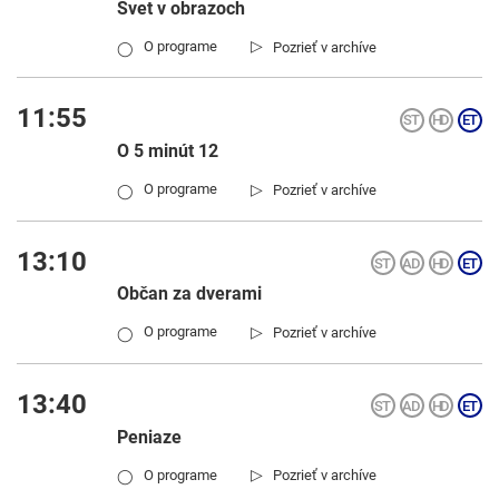
Svet v obrazoch
▷
O programe
Pozrieť v archíve
◯
11:55
O 5 minút 12
▷
O programe
Pozrieť v archíve
◯
13:10
Občan za dverami
▷
O programe
Pozrieť v archíve
◯
13:40
Peniaze
▷
O programe
Pozrieť v archíve
◯