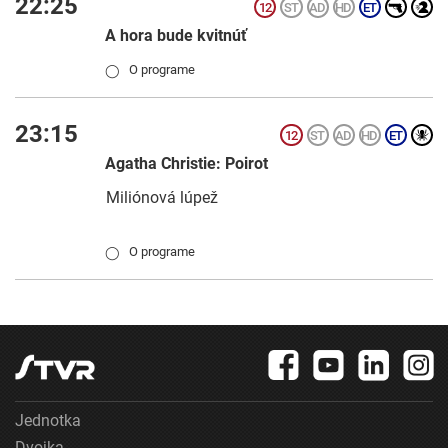
22:25
A hora bude kvitnúť
O programe
◯
23:15
Agatha Christie: Poirot
Miliónová lúpež
O programe
◯
Jednotka
Dvojka