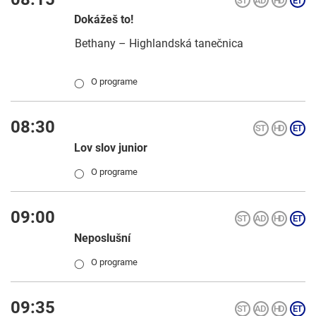
Dokážeš to!
Bethany – Highlandská tanečnica
O programe
◯
08:30
Lov slov junior
O programe
◯
09:00
Neposlušní
O programe
◯
09:35