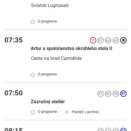
Sviatok Lugnasad
O programe
◯
07:35
Artur a spoločenstvo okrúhleho stola II
Cesta na hrad Carmélide
O programe
◯
07:50
Zázračný ateliér
▷
O programe
Pozrieť v archíve
◯
08:15